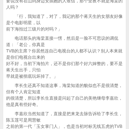
要说没有在山鸡身边安插她的人谁信，那个亚夜不就是海棠的
人吗？
「行，我知道了，对了，我记的那个蒋天生的女朋友好像
是个电影明星，以
前下海拍过三级片的对吗？」
电话那头的海棠直接一愣，然后是一脸不可思议的调侃
道：「老公，你真是
TVB的主席？你居然连自己电视台的人都不认识？别人本来就
是你们电视台出来的
好不好，当初下海拍片，还不是你们那个好六婶整的，要不是
蒋天生出手，只怕
早就是被彻底玩坏掉了。」
李长生还真不知道这事，海棠知道的貌似也不是很清楚，
但有个人肯定知道
的很清楚，所以李长生直接是问起了自己的美艳继母李嘉欣，
他是真有些好奇。
李嘉欣当然知道了，直接是把来龙去脉告诉给了李长生，
陈玉莲可是周慧敏
之前的第一代「玉女掌门人」，也是当初对标无线五虎的TVB