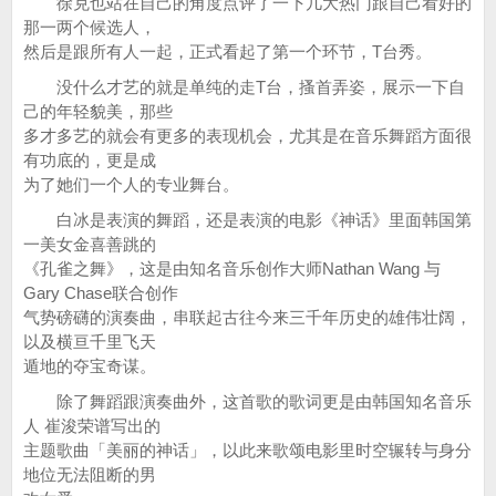
徐克也站在自己的角度点评了一下几大热门跟自己看好的
那一两个候选人，
然后是跟所有人一起，正式看起了第一个环节，T台秀。
没什么才艺的就是单纯的走T台，搔首弄姿，展示一下自
己的年轻貌美，那些
多才多艺的就会有更多的表现机会，尤其是在音乐舞蹈方面很
有功底的，更是成
为了她们一个人的专业舞台。
白冰是表演的舞蹈，还是表演的电影《神话》里面韩国第
一美女金喜善跳的
《孔雀之舞》，这是由知名音乐创作大师Nathan Wang 与
Gary Chase联合创作
气势磅礴的演奏曲，串联起古往今来三千年历史的雄伟壮阔，
以及横亘千里飞天
遁地的夺宝奇谋。
除了舞蹈跟演奏曲外，这首歌的歌词更是由韩国知名音乐
人 崔浚荣谱写出的
主题歌曲「美丽的神话」，以此来歌颂电影里时空辗转与身分
地位无法阻断的男