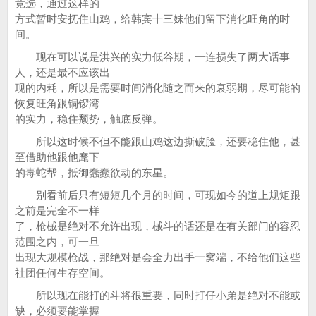
竞选，通过这样的
方式暂时安抚住山鸡，给韩宾十三妹他们留下消化旺角的时
间。
现在可以说是洪兴的实力低谷期，一连损失了两大话事
人，还是最不应该出
现的内耗，所以是需要时间消化随之而来的衰弱期，尽可能的
恢复旺角跟铜锣湾
的实力，稳住颓势，触底反弹。
所以这时候不但不能跟山鸡这边撕破脸，还要稳住他，甚
至借助他跟他麾下
的毒蛇帮，抵御蠢蠢欲动的东星。
别看前后只有短短几个月的时间，可现如今的道上规矩跟
之前是完全不一样
了，枪械是绝对不允许出现，械斗的话还是在有关部门的容忍
范围之内，可一旦
出现大规模枪战，那绝对是会全力出手一窝端，不给他们这些
社团任何生存空间。
所以现在能打的斗将很重要，同时打仔小弟是绝对不能或
缺，必须要能掌握