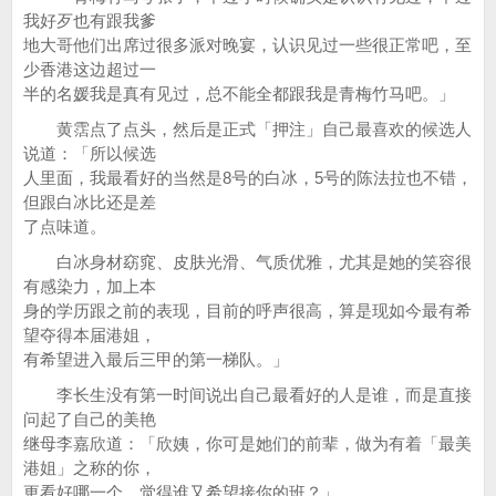
我好歹也有跟我爹
地大哥他们出席过很多派对晚宴，认识见过一些很正常吧，至
少香港这边超过一
半的名媛我是真有见过，总不能全都跟我是青梅竹马吧。」
黄霑点了点头，然后是正式「押注」自己最喜欢的候选人
说道：「所以候选
人里面，我最看好的当然是8号的白冰，5号的陈法拉也不错，
但跟白冰比还是差
了点味道。
白冰身材窈窕、皮肤光滑、气质优雅，尤其是她的笑容很
有感染力，加上本
身的学历跟之前的表现，目前的呼声很高，算是现如今最有希
望夺得本届港姐，
有希望进入最后三甲的第一梯队。」
李长生没有第一时间说出自己最看好的人是谁，而是直接
问起了自己的美艳
继母李嘉欣道：「欣姨，你可是她们的前辈，做为有着「最美
港姐」之称的你，
更看好哪一个，觉得谁又希望接你的班？」