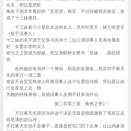
出去，所以是把旺
角给了他非常看好的「宾尼虎」韩宾，不过却被韩宾推迟，改
成了十三妹接任。
十三妹崔小小是吹水达的女儿，洪兴社堂主，砵兰街堂主
（低于话事人），
十三妹的名字源于父亲与洪兴十二位江湖话事人关系份属友
好，女婴出世时众人
皆与之上契成为契妹，而父亲昵称女婴为「亚妹」，因此得
名。
此外她还有另外一个身份，韩宾的女朋友，韩宾对于蒋天
生的算计一清二楚，
肯定不会贸贸然坐上旺角话事人这个位置拉仇恨，所以是让自
己女友坐上去，因
为她的特殊身份，其他话事人反倒不好多说什么。
第二百零三章：角色之争1！
不过蒋天生跟洪兴的这个决定无疑是彻底激怒了现在正志
得意满的赵山河，
不过蒋天生也不是傻子，直接是把屯门扔了出来，让山鸡参加