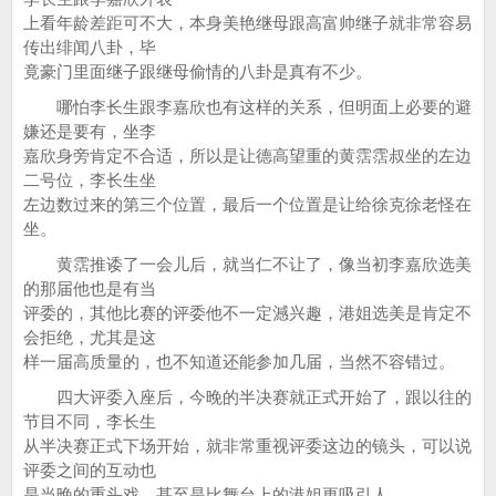
上看年龄差距可不大，本身美艳继母跟高富帅继子就非常容易
传出绯闻八卦，毕
竟豪门里面继子跟继母偷情的八卦是真有不少。
哪怕李长生跟李嘉欣也有这样的关系，但明面上必要的避
嫌还是要有，坐李
嘉欣身旁肯定不合适，所以是让德高望重的黄霑霑叔坐的左边
二号位，李长生坐
左边数过来的第三个位置，最后一个位置是让给徐克徐老怪在
坐。
黄霑推诿了一会儿后，就当仁不让了，像当初李嘉欣选美
的那届他也是有当
评委的，其他比赛的评委他不一定澸兴趣，港姐选美是肯定不
会拒绝，尤其是这
样一届高质量的，也不知道还能参加几届，当然不容错过。
四大评委入座后，今晚的半决赛就正式开始了，跟以往的
节目不同，李长生
从半决赛正式下场开始，就非常重视评委这边的镜头，可以说
评委之间的互动也
是当晚的重头戏，甚至是比舞台上的港姐更吸引人。