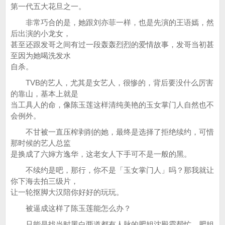
第一代五大花旦之一。
非常巧合的是，她跟刘亦菲一样，也是先演的王语嫣，然
后出演的小龙女，
甚至还跟发哥之间有过一段轰轰烈烈的爱情故事，发哥当初甚
至因为她喝洗发水
自杀。
TVB的艺人，尤其是女艺人，很惨的，背后要没什么厉害
的靠山，基本上就是
当工具人的命，像陈玉莲这样清纯美艳的玉女掌门人自然也不
会例外。
不甘被一直压榨剥削的她，最终是选择了拒绝续约，可惜
那时候的艺人总监
是换成了六婶方逸华，这老女人下手可不是一般的黑。
不续约是吧，那行，你不是「玉女掌门人」吗？那我就让
你下海去拍三级片，
让一轮抠脚大汉陪你好好的玩玩。
被逼成这样了陈玉莲能怎么办？
只能是找当时黑白两道都有人脉的肥姐沈殿霞帮忙，肥姐