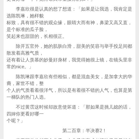
李嘉欣很是认真的想了想道：「如果是让我选，我肯定是
选陈凯琳，她样貌
标致，具有很不错的观众缘，眼睛大而有神，鼻梁又高又直，
是个标准的瓜子脸，
笑起来也甜甜的，长相很正。
除开五官外，她的肌肤白滑，甜美的笑容与举手投足间都
散发着高雅气质，
还有着让人羡慕的妙曼好身材，我觉得她很上镜，在镜头里非
常的nice。」
陈凯琳跟李嘉欣有些相似，都是混血美女，是加拿大的华
裔，家世不错，整
个人的气质看着很洋气，所以是有着很不错的人气，也算是第
一梯队的热门人选。
不过黄霑这时候却故意使坏道：「那如果是挑儿媳的话，
四婶你更看好哪一
个呢？」
第二百章：半决赛2！