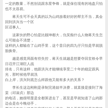
一定的数量，不然别说跟东星争锋，就是保住现有的地盘只怕
也不太容易。
蒋天生可不会天真的以为山鸡放着好好的帮主不当，真会
回到洪兴当一个区
区话事人。
这家伙的野心怕是比靓坤都大，仇笑痴什么人物蒋天生怎
么可能会不清楚，
这样的人都输在了山鸡手里，这个昔日的四九仔只怕是早就脱
胎换骨。
越是感觉局面有些失控，蒋天生就越是想要夺回玄铁令早
日召开江湖巨人战
排名，只有这样，他跟洪兴才能继续享受二十年的稳定跟风
光，那时候他早就洗
白上岸，洪兴到底怎么样跟他又能有多大的关系？
李长生这边刚刚是录制完港姐半决赛，就直接是接到了海
棠（邱淑贞）那边
的电话，她很明显是全都算进去了，甚至是早就知道了山鸡那
边会是在今晚动手，