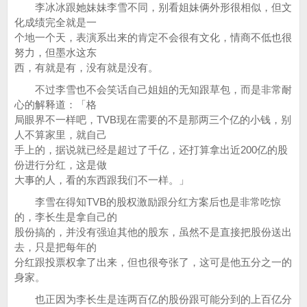
李冰冰跟她妹妹李雪不同，别看姐妹俩外形很相似，但文
化成绩完全就是一
个地一个天，表演系出来的肯定不会很有文化，情商不低也很
努力，但墨水这东
西，有就是有，没有就是没有。
不过李雪也不会笑话自己姐姐的无知跟草包，而是非常耐
心的解释道：「格
局眼界不一样吧，TVB现在需要的不是那两三个亿的小钱，别
人不算家里，就自己
手上的，据说就已经是超过了千亿，还打算拿出近200亿的股
份进行分红，这是做
大事的人，看的东西跟我们不一样。」
李雪在得知TVB的股权激励跟分红方案后也是非常吃惊
的，李长生是拿自己的
股份搞的，并没有强迫其他的股东，虽然不是直接把股份送出
去，只是把每年的
分红跟投票权拿了出来，但也很夸张了，这可是他五分之一的
身家。
也正因为李长生是连两百亿的股份跟可能分到的上百亿分