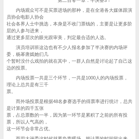
第二百零一章：半决赛3！
内场观众可不是买票进场的那种，是在全港各大媒体跟演
员协会电影人协会
社会各界人士中挑选，本身是不收门票钱的，主要是让更多阶
层的人参与进来，
通过更多层次的眼光跟审美，判定最合适的人选。
演员培训班这边也有不少人报名参加了半决赛的内场评
委，杨幂唐嫣她们几
个暂时没什么戏拍的就在其中，一群人自然是讨论起了自己这
边的投票。
内场投票一共是三个环节，一共是1000人的内场投票，
理论上总共是有三千
票。
而外场投票是根据48名参赛选手的得票率进行统计，总共
是计算的四千五张
票，占总票数的一半，因为第一环节是累积了之前的所有投
票，所以人气高的，
这一环节会非常占优。
而四大评委这时候就要负责暖场，把计票的时间留出来，