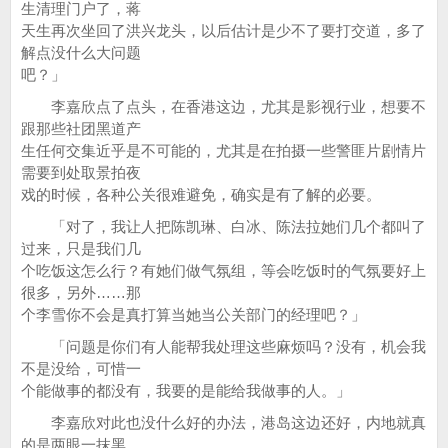
生清理门户了，蒋
天生再次坐回了洪兴龙头，以后估计是少不了要打交道，多了
解点没什么大问题
吧？」
李嘉欣点了点头，在香港这边，尤其是影视行业，想要不
跟那些社团黑道产
生任何交集近乎是不可能的，尤其是在拍摄一些警匪片剧情片
需要到处取景拍夜
戏的时候，各种公关很难避免，确实是有了解的必要。
「对了，我让人把陈凯琳、白冰、陈法拉她们几个都叫了
过来，只是我们几
个吃饭这怎么行？有她们做气氛组，等会吃饭时的气氛要好上
很多，另外……那
个李雪你不会是真打算当她当公关部门的经理吧？」
「问题是你们有人能帮我处理这些麻烦吗？没有，机会我
不是没给，可惜一
个能做事的都没有，我要的是能给我做事的人。」
李嘉欣对此也没什么好的办法，港岛这边还好，内地就真
的是两眼一抹黑，