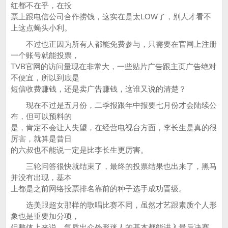
红都不在乎，在投
票上跟电信公司合作捞钱，这实在是太LOW了，别人才看不
上这点蝇头小利。
不过也正因为所有人都能免费参与，只需要在官网上注册
一个账号就能投票，
TVB官网的访问量现在非常大，一些贴片广告跟主页广告绝对
不便宜，所以到底是
短信收费赚钱，还是卖广告赚钱，这谁又说的清楚？
现在不过是五月份，二季报跟年中报要七月份才会陆续公
布，但可以预料的
是，肯定不会让人失望，在经营电视台方面，李长生是真的很
厉害，就算是昔日
的六叔也不能说一定是比李长生更厉害。
三轮问答很快就结束了，最终的投票结果也出来了，黑马
并没有出现，基本
上都是之前网络投票排名靠前的种子选手成功晋级。
选美跟超女那样的歌唱比赛不同，虽然才艺跟素质个人形
象也是重要加分项，
但整体上来说，气质出众外形迷人的基本都能进入最后决赛，