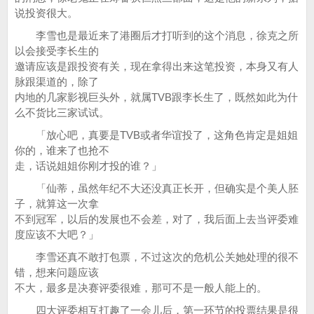
说投资很大。
李雪也是最近来了港圈后才打听到的这个消息，徐克之所
以会接受李长生的
邀请应该是跟投资有关，现在拿得出来这笔投资，本身又有人
脉跟渠道的，除了
内地的几家影视巨头外，就属TVB跟李长生了，既然如此为什
么不货比三家试试。
「放心吧，真要是TVB或者华谊投了，这角色肯定是姐姐
你的，谁来了也抢不
走，话说姐姐你刚才投的谁？」
「仙蒂，虽然年纪不大还没真正长开，但确实是个美人胚
子，就算这一次拿
不到冠军，以后的发展也不会差，对了，我后面上去当评委难
度应该不大吧？」
李雪还真不敢打包票，不过这次的危机公关她处理的很不
错，想来问题应该
不大，最多是决赛评委很难，那可不是一般人能上的。
四大评委相互打趣了一会儿后，第一环节的投票结果是很