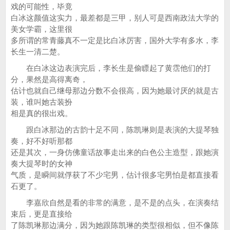
戏的可能性，毕竟
白冰这颜值这实力，最差都是三甲，别人可是西南政法大学的
美女学霸，这里很
多所谓的常青藤真不一定是比白冰厉害，国外大学有多水，李
长生一清二楚。
在白冰这边表演完后，李长生是偷瞟起了黄霑他们的打
分，果然是高得离奇，
估计也就自己继母那边分数不会很高，因为她最讨厌的就是古
装，谁叫她古装扮
相是真的很出戏。
跟白冰那边的古韵十足不同，陈凯琳则是表演的大提琴独
奏，好不好听那都
还是其次，一身仿佛童话故事走出来的白色公主造型，跟她演
奏大提琴时的女神
气质，是瞬间就俘获了不少宅男，估计很多宅男怕是都直接看
石更了。
李嘉欣自然是看的非常的满意，是不是的点头，在演奏结
束后，更是直接给
了陈凯琳那边满分，因为她跟陈凯琳的类型很相似，但不像陈