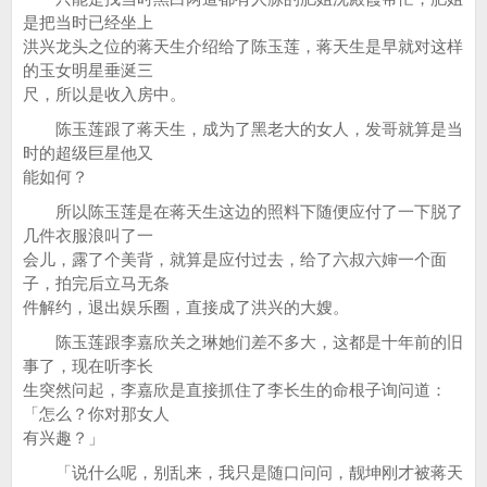
是把当时已经坐上
洪兴龙头之位的蒋天生介绍给了陈玉莲，蒋天生是早就对这样
的玉女明星垂涎三
尺，所以是收入房中。
陈玉莲跟了蒋天生，成为了黑老大的女人，发哥就算是当
时的超级巨星他又
能如何？
所以陈玉莲是在蒋天生这边的照料下随便应付了一下脱了
几件衣服浪叫了一
会儿，露了个美背，就算是应付过去，给了六叔六婶一个面
子，拍完后立马无条
件解约，退出娱乐圈，直接成了洪兴的大嫂。
陈玉莲跟李嘉欣关之琳她们差不多大，这都是十年前的旧
事了，现在听李长
生突然问起，李嘉欣是直接抓住了李长生的命根子询问道：
「怎么？你对那女人
有兴趣？」
「说什么呢，别乱来，我只是随口问问，靓坤刚才被蒋天