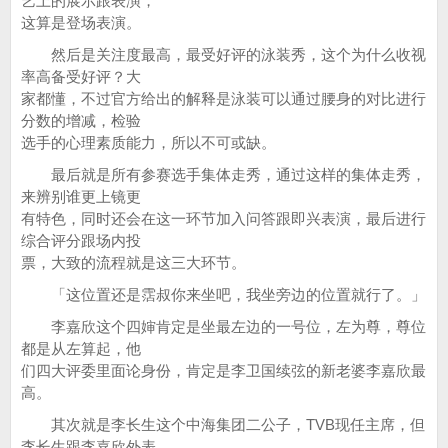
艺上的展示跟表演，
这算是登场表演。
然后是关注度最高，最受好评的泳装秀，这个为什么收视
率高备受好评？大
家都懂，不过官方给出的解释是泳装可以通过腰身的对比进行
分数的增减，检验
选手的心理素质能力，所以不可或缺。
最后就是所有参赛选手集体走秀，通过这样的集体走秀，
来辨别谁更上镜更
有特色，同时还会在这一环节加入问答跟即兴表演，最后进行
综合评分跟场内投
票，大致的流程就是这三大环节。
「这位置还是霑叔你来坐吧，我坐旁边的位置就行了。」
李嘉欣这个四婶肯定是坐最左边的一号位，左为尊，尊位
都是从左算起，他
们四大评委里面论身份，肯定是李卫国续弦的新老婆李嘉欣最
高。
其次就是李长生这个中海集团二公子，TVB现任主席，但
李长生跟李嘉欣外表