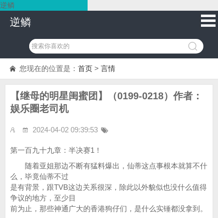
逆鳞
逆鳞
您现在的位置是：
首页
>
言情
【继母的明星闺蜜团】（0199-0218）作者：
娱乐圈老司机
2024-04-02 09:39:53
第一百九十九章：半决赛1！
随着亚姐那边不断有猛料爆出，仙蒂这点事根本就算不什
么，毕竟仙蒂不过
是有背景，跟TVB这边关系很深，除此以外貌似也没什么值得
争议的地方，至少目
前为止，那些神通广大的香港狗仔们，是什么实锤都没拿到。