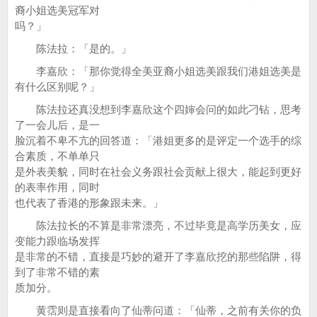
裔小姐选美冠军对
吗？」
陈法拉：「是的。」
李嘉欣：「那你觉得全美亚裔小姐选美跟我们港姐选美是
有什么区别呢？」
陈法拉还真没想到李嘉欣这个四婶会问的如此刁钻，思考
了一会儿后，是一
脸沉着不卑不亢的回答道：「港姐更多的是评定一个选手的综
合素质，不单单只
是外表美貌，同时在社会义务跟社会贡献上很大，能起到更好
的表率作用，同时
也代表了香港的形象跟未来。」
陈法拉长的不算是非常漂亮，不过毕竟是高学历美女，应
变能力跟临场发挥
是非常的不错，直接是巧妙的避开了李嘉欣挖的那些陷阱，得
到了非常不错的素
质加分。
黄霑则是直接看向了仙蒂问道：「仙蒂，之前有关你的负