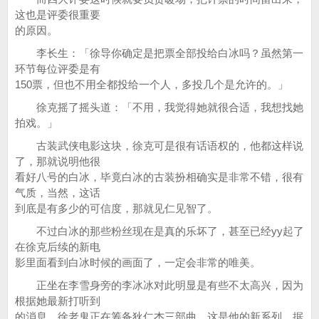
这也是评委很重要
的原因。
李长生：「徐导你确定是把票全部投给白冰吗？虽然第一
环节每位评委是有
150票，但也不用全都投给一个人，多投几个是允许的。」
徐克摇了摇头道：「不用，我觉得她就很合适，我想找她
拍戏。」
古装武侠电影这块，徐克可是很有话语权的，他都这样说
了，那就说明他很
看好八号的白冰，毕竟白冰的古装扮相确实是非常不错，很有
气质，当然，这话
到底是有多少的可信度，那就见仁见智了。
不过白冰的那些粉丝现在是真的乐坏了，甚至已经yy起了
在徐克后续的新电
影里面看到白冰时候的画面了，一定会非常的唯美。
正坐在李雪身旁的李冰冰对此明显是有些不太高兴，因为
根据她最新打听到
的消息，徐老鬼正在筹备狄仁杰三部曲，这是他的新系列，据