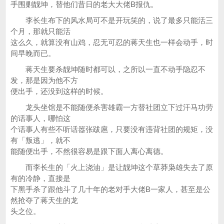
手围剿靓坤，替他们昔日的老大大佬B报仇。
李长生布下的风水局可不是开玩笑的，说了最多只能活三
个月，那就只能活
这么久，就算没有山鸡，忍无可忍的蒋天生也一样会动手，时
间早晚而已。
蒋天生要杀靓坤随时都可以，之所以一直不动手隐忍不
发，那是因为他不方
便出手，还没到这样的时候。
龙头坐馆是不能随便杀害雄霸一方替社团立下过汗马功劳
的话事人，哪怕这
个话事人有些不听话嚣张跋扈，只要没有违背社团的规矩，没
有「叛逃」，就不
能随便出手，不然很容易是跟下面人离心离德。
而李长生的「火上浇油」是让靓坤这个草莽枭雄失去了原
有的冷静，直接是
下黑手杀了跟他斗了几十年的老对手大佬B一家人，甚至是公
然抢夺了蒋天生的龙
头之位。