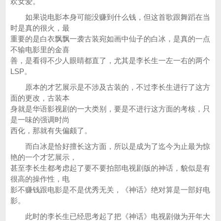
欢女爱。
如果说电影本身可能没赚到什么钱，但这首歌跟舞蹈在当
时是真的很火，最
重要的是白衣飘飘一袭古装宛如画中仙子的白冰，是真的一点
不输电影里的金喜
善，是看得不少人眼睛都直了，尤其是李长生一左一右的两个
LSP。
原本的才艺展示是不涉及古装的，不过李长生进行了这方
面的更改，古装本
身就是华语影视剧的一大类别，要是不进行这方面的考核，只
是一味的强调时尚
西化，那就有失偏颇了。
而白冰是恰好擅长这方面，所以是成为了迄今为止最为惊
艳的一个才艺展示，
甚至李长生都考虑起了要不要拍部电视剧版的神话，貌似是有
很高的操作性，电
影不赚钱跟电影是不是优秀无关，《神话》绝对算是一部好电
影。
此时的李长生已经思考起了把《神话》电视剧做为开年大