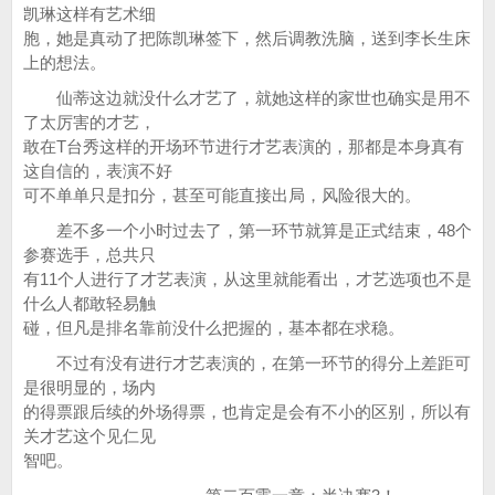
凯琳这样有艺术细
胞，她是真动了把陈凯琳签下，然后调教洗脑，送到李长生床
上的想法。
仙蒂这边就没什么才艺了，就她这样的家世也确实是用不
了太厉害的才艺，
敢在T台秀这样的开场环节进行才艺表演的，那都是本身真有
这自信的，表演不好
可不单单只是扣分，甚至可能直接出局，风险很大的。
差不多一个小时过去了，第一环节就算是正式结束，48个
参赛选手，总共只
有11个人进行了才艺表演，从这里就能看出，才艺选项也不是
什么人都敢轻易触
碰，但凡是排名靠前没什么把握的，基本都在求稳。
不过有没有进行才艺表演的，在第一环节的得分上差距可
是很明显的，场内
的得票跟后续的外场得票，也肯定是会有不小的区别，所以有
关才艺这个见仁见
智吧。