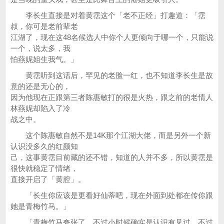
李长生直接是对着黄霑这个「老不正经」打趣道：「霑
叔，你可是老前辈老
江湖了，现在这48名候选人中你个人更倾向于哪一个，只能说
一个，说太多，我
怕燕妮姐生我气。」
黄霑听到这话后，罕见的老脸一红，也不知道李长生是故
意的还是无心的，
因为他现在正跟第三者陈惠敏打的很是火热，跟之前的老情人
林燕妮却陷入了冷
战之中。
这个陈惠敏自然不是14K那个江湖大佬，而是另外一个新
认识没多久的红颜知
己，这事黄霑目前藏的还不错，知道的人并不多，所以黄霑是
很快就稳定了情绪，
直接开启了「黄腔」。
「长生你应该是更看好仙蒂吧，现在外面到处都在传你跟
她是青梅竹马。」
「青梅竹马夸张了，不过小时候确实是认识有见过，不过