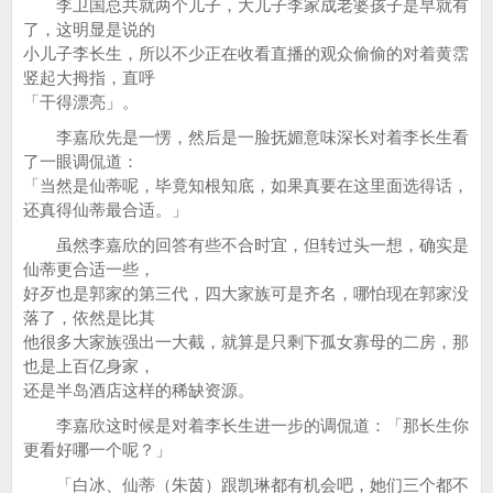
李卫国总共就两个儿子，大儿子李家成老婆孩子是早就有
了，这明显是说的
小儿子李长生，所以不少正在收看直播的观众偷偷的对着黄霑
竖起大拇指，直呼
「干得漂亮」。
李嘉欣先是一愣，然后是一脸抚媚意味深长对着李长生看
了一眼调侃道：
「当然是仙蒂呢，毕竟知根知底，如果真要在这里面选得话，
还真得仙蒂最合适。」
虽然李嘉欣的回答有些不合时宜，但转过头一想，确实是
仙蒂更合适一些，
好歹也是郭家的第三代，四大家族可是齐名，哪怕现在郭家没
落了，依然是比其
他很多大家族强出一大截，就算是只剩下孤女寡母的二房，那
也是上百亿身家，
还是半岛酒店这样的稀缺资源。
李嘉欣这时候是对着李长生进一步的调侃道：「那长生你
更看好哪一个呢？」
「白冰、仙蒂（朱茵）跟凯琳都有机会吧，她们三个都不