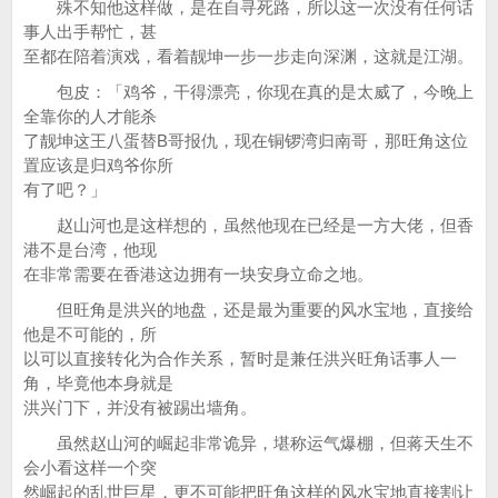
殊不知他这样做，是在自寻死路，所以这一次没有任何话
事人出手帮忙，甚
至都在陪着演戏，看着靓坤一步一步走向深渊，这就是江湖。
包皮：「鸡爷，干得漂亮，你现在真的是太威了，今晚上
全靠你的人才能杀
了靓坤这王八蛋替B哥报仇，现在铜锣湾归南哥，那旺角这位
置应该是归鸡爷你所
有了吧？」
赵山河也是这样想的，虽然他现在已经是一方大佬，但香
港不是台湾，他现
在非常需要在香港这边拥有一块安身立命之地。
但旺角是洪兴的地盘，还是最为重要的风水宝地，直接给
他是不可能的，所
以可以直接转化为合作关系，暂时是兼任洪兴旺角话事人一
角，毕竟他本身就是
洪兴门下，并没有被踢出墙角。
虽然赵山河的崛起非常诡异，堪称运气爆棚，但蒋天生不
会小看这样一个突
然崛起的乱世巨星，更不可能把旺角这样的风水宝地直接割让