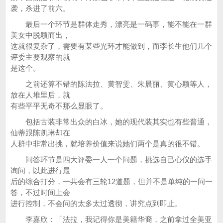
袭，杀进了前六。
最后一个环节是群体走秀，漂亮是一码事，能不能在一群
美女中脱颖而出，
这就很复杂了，需要有某些光环才能做到，而李长生他们几个
评委主要观察的就
是这个。
之前还算不错的陈法拉、黄智雯、朱晨丽、黄心颖等人，
放在人堆里后，就
有些平平无奇不那么显眼了。
包括古装非常出众的白冰，她的现代装其实也有些普通，
仙蒂跟陈凯琳却在
人群中非常出挑，就培养价值来说她们两个是真的很不错。
问答环节是四大评委一人一个问题，挑选自己心仪的选手
询问，以此进行最
后的综合打分，一共会有三轮12道题，但并不是单纯的一问一
答，不过时间上会
进行控制，不会问的太多太过透彻，讲究点到即止。
李嘉欣：「法拉，我记得你是美籍华裔，之前拿过全美亚