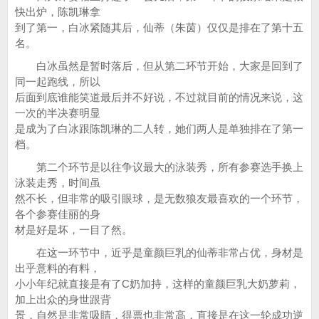
快出炉，陈凯琳拿
到了第一，白冰紧随其后，仙蒂（朱茵）仅仅是排在了第十五
名。
白冰虽然是暂时落后，但从第二环节开始，大家是回到了
同一起跑线，所以
后面到底谁能笑道最后并不好说，不过就目前的情况来说，这
一次的半决赛明显
是成为了白冰跟陈凯琳的二人转，她们两人是单独排在了第一
档。
第二个环节是以往争议最大的泳装秀，所有参赛选手换上
泳装走秀，时间虽
然不长，但非常的吸引眼球，是无数狼友最喜欢的一个环节，
各个参赛佳丽的身
材是好是坏，一目了然。
在这一环节中，近乎是童颜巨乳的仙蒂非常占优，身材是
出乎意料的有料，
小小年纪就直接是有了C奶加持，这样的童颜巨乳大奶萝莉，
加上出众的身世跟背
景，自然是非常吸睛，得票也非常高，直接是在这一轮成功逆