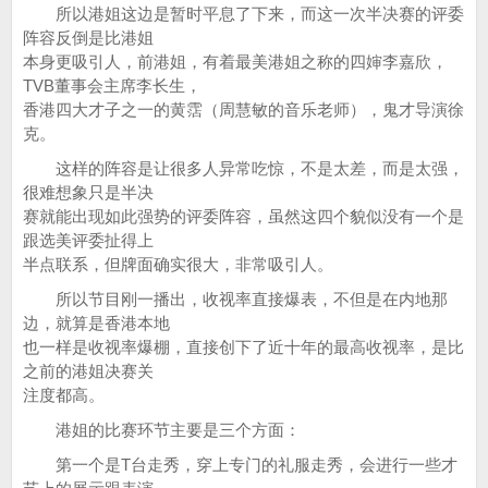
所以港姐这边是暂时平息了下来，而这一次半决赛的评委
阵容反倒是比港姐
本身更吸引人，前港姐，有着最美港姐之称的四婶李嘉欣，
TVB董事会主席李长生，
香港四大才子之一的黄霑（周慧敏的音乐老师），鬼才导演徐
克。
这样的阵容是让很多人异常吃惊，不是太差，而是太强，
很难想象只是半决
赛就能出现如此强势的评委阵容，虽然这四个貌似没有一个是
跟选美评委扯得上
半点联系，但牌面确实很大，非常吸引人。
所以节目刚一播出，收视率直接爆表，不但是在内地那
边，就算是香港本地
也一样是收视率爆棚，直接创下了近十年的最高收视率，是比
之前的港姐决赛关
注度都高。
港姐的比赛环节主要是三个方面：
第一个是T台走秀，穿上专门的礼服走秀，会进行一些才