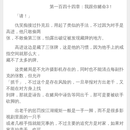
第一百四十四章：我跟你赌命3！
「请！」
仇笑痴接过扑克后，用起了类似的手法，不过因为对手是
高进，他只敢偷两
张，不敢偷第三张，怕露出破绽被发现藏牌的地方。
高进这边是藏了三张牌，这是他的习惯，因为他手上的戒
指空间就那么大，
藏不了太多的牌。
这类赌局是不允许摄影机存在的，同时也不能清点每副扑
克的张数，但允许
「抓千」，不过这个是存在风险的，一旦举报对方出老千，又
不能在对方身上找
到牌，那就是诬告，在赌局中诬告等同出千，那可是要被砍手
砍脚的。
出老千的惩罚按江湖规矩一般是一手一脚，而不是很多影
视剧里面的一只手
或者几根手指就能完事的，不过主要的追究方是对家，如果对
家高抬贵手，也可