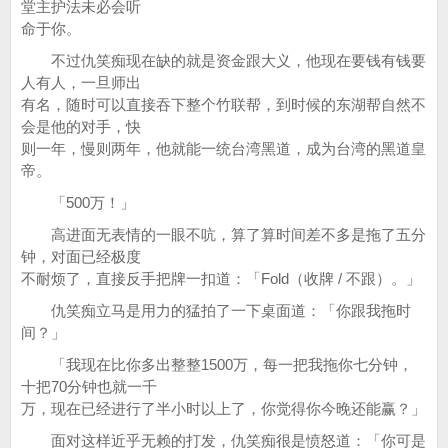
堂主护法未必会听
命于你。
不过仇笑痴现在缺的就是资金跟大义，他现在要钱有钱要
人有人，一旦师出
有名，随时可以直接吞下整个竹联帮，到时候的东湖帮自然不
会是他的对手，快
则一年，慢则两年，他就能一统台湾黑道，成为台湾的黑道皇
帝。
「500万！」
高进面无表情的一眼不吭，算了算时间差不多是拖了五分
钟，对面已经极度
不耐烦了，直接反手把牌一扣道：「Fold（收牌 / 不跟）。」
仇笑痴立马是用力的猛拍了一下桌面道：「你跟我拖时
间？」
「我现在比你多出整整1500万，每一把我拖你七分钟，
十把70分钟也就一千
万，现在已经进行了半小时以上了，你觉得你今晚还能赢？」
面对这样近乎无赖的打发，仇笑痴很是愤怒道：「你可是