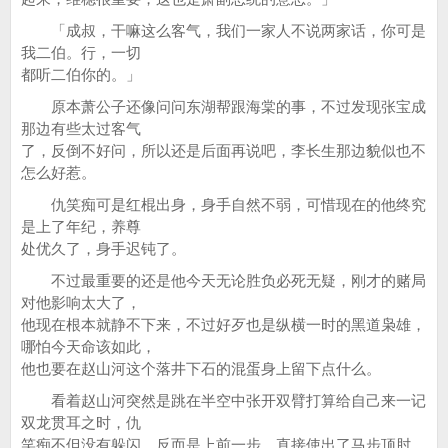
「成叔，干嘛这么客气，我们一家人不说两家话，你可是
我二伯。行，一切
都听二伯你的。」
原本萧公子还像问问东湖帮跟海棠的事，不过发现张宝成
那边有些太过客气
了，反倒不好问，所以还是后面再说吧，李长生那边貌似也不
怎么好惹。
仇笑痴可是红棍出身，身手自然不弱，可惜现在的他终究
是上了年纪，养尊
处优久了，身手迟钝了。
不过最重要的还是他今天无论胜负必死无疑，刚才的赌局
对他影响太大了，
他现在根本就静不下来，不过好歹也是纵横一时的黑道枭雄，
哪怕今天命该如此，
他也要在赵山河这个落井下石的混蛋身上留下点什么。
看着赵山河突然是跳在半空中张开双臂打算给自己来一记
双龙贯耳之时，仇
笑痴不但没有躲闪，反而是上前一步，直接使出了马步顶肘。