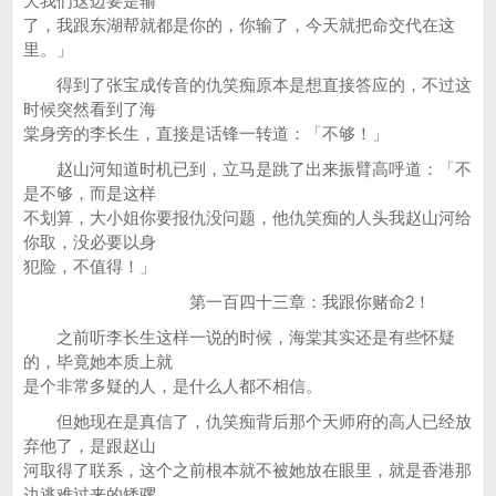
天我们这边要是输
了，我跟东湖帮就都是你的，你输了，今天就把命交代在这
里。」
得到了张宝成传音的仇笑痴原本是想直接答应的，不过这
时候突然看到了海
棠身旁的李长生，直接是话锋一转道：「不够！」
赵山河知道时机已到，立马是跳了出来振臂高呼道：「不
是不够，而是这样
不划算，大小姐你要报仇没问题，他仇笑痴的人头我赵山河给
你取，没必要以身
犯险，不值得！」
第一百四十三章：我跟你赌命2！
之前听李长生这样一说的时候，海棠其实还是有些怀疑
的，毕竟她本质上就
是个非常多疑的人，是什么人都不相信。
但她现在是真信了，仇笑痴背后那个天师府的高人已经放
弃他了，是跟赵山
河取得了联系，这个之前根本就不被她放在眼里，就是香港那
边逃难过来的矮骡