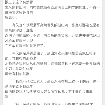
恨上了这个突然冒
出来的赵山河，同时也隐隐有些后悔自己刚才的犹豫，不得不
说海棠这招是真的
很高明。
有关这个杀死屠军突然冒头的赵山河，张宝成那边也是有
很高的评价，直接
点明了他的威胁，不过一向自负的仇笑痴一开始也并没把赵山
河给放在眼里，现
在不放在眼里怕是不行了。
今天的赌局要是输了，赵山河这头饿狼怕是会疯狂暗杀
他，竹联帮的那些老
油条也会暂时听从他的吩咐，谁都知道这不过就是一把复仇的
尖刀，是对付仇笑
痴最有利的武器。
「我也不想欺负女人，那就东湖帮加上这小子的命，你不
是说要砍下我仇笑
痴的脑袋吗？我仇笑痴大好头颅在这儿，有本事你过来取
啊！」
「好，赌命就赌命，我赵山河今天就跟你仇笑痴赌这一