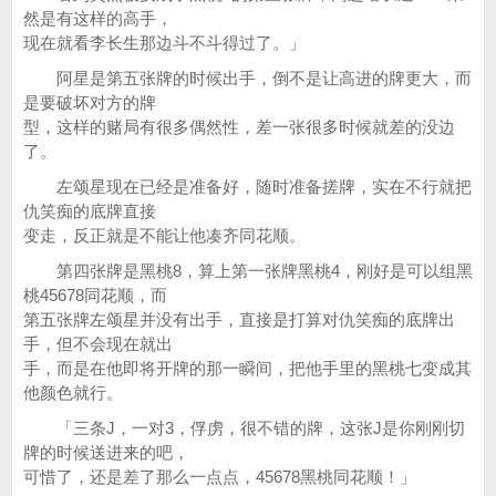
然是有这样的高手，
现在就看李长生那边斗不斗得过了。」
阿星是第五张牌的时候出手，倒不是让高进的牌更大，而
是要破坏对方的牌
型，这样的赌局有很多偶然性，差一张很多时候就差的没边
了。
左颂星现在已经是准备好，随时准备搓牌，实在不行就把
仇笑痴的底牌直接
变走，反正就是不能让他凑齐同花顺。
第四张牌是黑桃8，算上第一张牌黑桃4，刚好是可以组黑
桃45678同花顺，而
第五张牌左颂星并没有出手，直接是打算对仇笑痴的底牌出
手，但不会现在就出
手，而是在他即将开牌的那一瞬间，把他手里的黑桃七变成其
他颜色就行。
「三条J，一对3，俘虏，很不错的牌，这张J是你刚刚切
牌的时候送进来的吧，
可惜了，还是差了那么一点点，45678黑桃同花顺！」