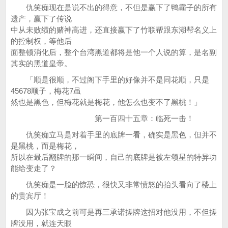
仇笑痴现在是说不出的得意，不但是赢下了鸭霸子的所有
遗产，赢下了传说
中从未败绩的赌神高进，还直接赢下了竹联帮跟东湖帮名义上
的控制权，等他后
面整顿消化后，整个台湾黑道都将是他一个人说的算，是名副
其实的黑道皇帝。
「顺是很顺，不过阁下手里的好像并不是同花顺，只是
45678顺子，梅花7虽
然也是黑色，但梅花就是梅花，他怎么也变不了黑桃！」
第一百四十五章：临死一击！
仇笑痴立马是对着手里的底牌一看，确实是黑色，但并不
是黑桃，而是梅花，
所以在最后翻牌的那一瞬间，自己的底牌是被左颂星的特异功
能给变走了？
仇笑痴是一脸的惊恐，很快又非常愤怒的抬头看向了楼上
的贵宾厅！
因为张宝成之前可是再三承诺搓牌这招对他没用，不但搓
牌没用，就连天眼