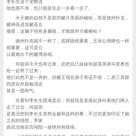
李长生这个变数连
他也摸不准，也只能是先走一步看一步了。
今天赌的自然不是那些赌片里面的梭哈，而是德州扑克，
赌神高进加赌圣左
颂星，这脑子得有多脑残，才敢跟对方赌梭哈？
德州扑克就不一样了，底牌固然重要，五张公用牌也一样
很重要，这可是公
认最难出千的赌博游戏。
何超琼今天也有过来，还把自己妹妹何超莲弟弟马里奥也
给一起带了过来，
他们自然不是一房的，但赌王现在身子骨还不错，二房三房跟
四房在外面勉强还
算是一团和气。
在看到李长生跟海棠后，何超琼是直接起身向着他们两人
走了过去，何超琼
是真没想到李长生竟然会掺和这样的事，不过也更加印证了她
之前的猜想，李家
跟武当南岩宫纯阳一脉绝对有联络。