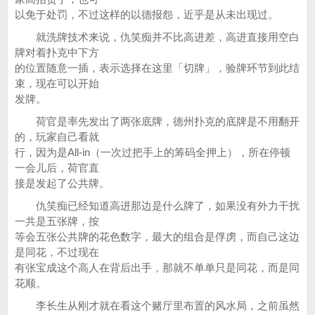
以免于处罚，不过这样的以德报怨，近乎是从未出现过。
就洗牌技术来说，仇笑痴并不比高进差，高进直接用空白
牌对着扑克中下方
的位置随意一插，表示选择在这里「切牌」，验牌环节到此结
束，现在可以开始
发牌。
荷官是率先发出了两张底牌，德州扑克的底牌是不用翻开
的，玩家自己看就
行，因为是All-in（一次过把手上的筹码全押上），所在停顿
一会儿后，荷官直
接是发起了公共牌。
仇笑痴已经知道高进那边是什么牌了，如果没有外力干扰
一共是五张牌，按
等会五张公共牌的花色数字，最大的组合是俘虏，而自己这边
是同花，不过现在
有张宝成这个高人在背后出手，那就不单单只是同花，而是同
花顺。
李长生从刚才就在看这个赌厅里布置的风水局，之前虽然