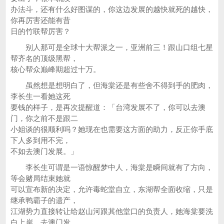
办法斗，还有什么好图谋的，你这边发展的越快就死的越快，
你再厉害还能有昔
日的竹联帮厉害？
别人那可是全球十大帮派之一，亚洲前三！跟山口组七星
帮齐名的顶级黑帮，
核心帮众巅峰期超过十万。
虽然想是想明白了，但海棠还是有些舍不得到手的肥肉，
李长生一看她这死
要钱的样子，是再次提醒道：「台湾发展不了，你可以去澳
门，你之前不是跟二
小姐谈的很顺利吗？她现在也需要这方面的助力，反正你手底
下人多到用不完，
不如去澳门发展。」
李长生可谓是一语惊醒梦中人，海棠是瞬间就有了方向，
等会赌局结束她就
可以宣布新的决定，允许毒蛇堂自立，东湖帮全面收缩，只是
继承鸭霸子的遗产，
江湖势力直接转让给赵山河跟其他堂口的负责人，她海棠要洗
白上岸，去澳门发