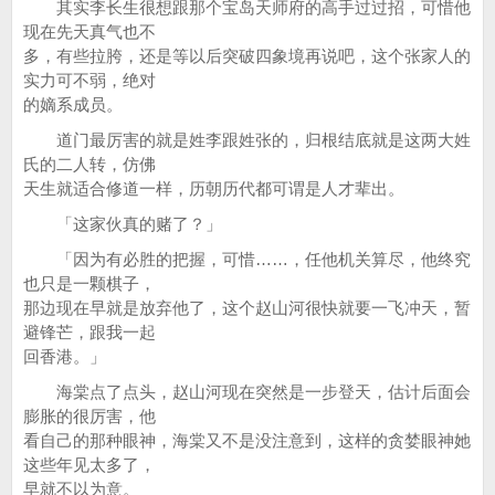
其实李长生很想跟那个宝岛天师府的高手过过招，可惜他
现在先天真气也不
多，有些拉胯，还是等以后突破四象境再说吧，这个张家人的
实力可不弱，绝对
的嫡系成员。
道门最厉害的就是姓李跟姓张的，归根结底就是这两大姓
氏的二人转，仿佛
天生就适合修道一样，历朝历代都可谓是人才辈出。
「这家伙真的赌了？」
「因为有必胜的把握，可惜……，任他机关算尽，他终究
也只是一颗棋子，
那边现在早就是放弃他了，这个赵山河很快就要一飞冲天，暂
避锋芒，跟我一起
回香港。」
海棠点了点头，赵山河现在突然是一步登天，估计后面会
膨胀的很厉害，他
看自己的那种眼神，海棠又不是没注意到，这样的贪婪眼神她
这些年见太多了，
早就不以为意。