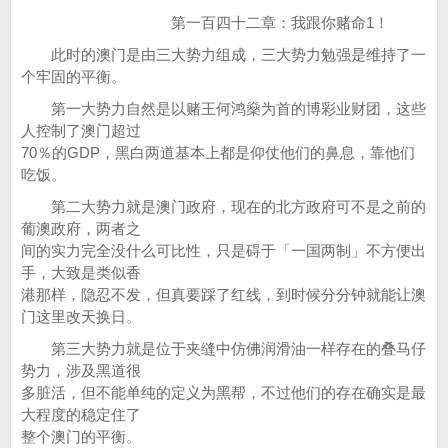
第一百四十二章：我跟你赌命1！
此时的澳门是由三大势力组成，三大势力勉强是维持了一
个牢固的平衡。
第一大势力自然是以赌王何鸿燊为首的博彩业财团，这些
人控制了澳门超过
70％的GDP，黑白两道基本上都是仰仗他们的鼻息，靠他们
吃饭。
第二大势力就是澳门政府，现在的北方政府可不是之前的
葡澳政府，两者之
间的实力完全没什么可比性，只是碍于「一国两制」不方便出
手，大致是类似香
港那样，隐忍不发，但真要踩了红线，到时候分分钟就能让澳
门这里改天换日。
第三大势力就是位于夹缝中仿佛润滑油一样存在的叠马仔
势力，涉及黑道很
多脏活，但不能单纯的定义为黑帮，不过他们的存在确实是最
大程度的稳定住了
整个澳门的平衡。