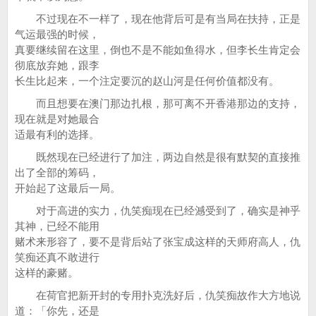
不过现在不一样了，现在他背后可是有当局在扶持，正是
气运最强的时候，
真要继续留在这里，倒也不是不能如鱼得水，但李长生肯定会
彻底放弃她，跟李
长生比起来，一个注定要沉的赵山河是任何价值都没有。
而且想要在澳门那边扎根，那可离不开香港那边的支持，
现在就是对她最合
适最有利的选择。
既然现在已经进行了加注，两边自然是很有默契的直接推
出了全部的筹码，
开始起了这最后一局。
对于高进的实力，仇笑痴现在已经澸受到了，确实是神乎
其神，已经不能用
赌术来形容了，要不是背后站了张宝成这样的天师府高人，仇
笑痴还真不敢进行
这样的豪赌。
在荷官把新开封的专用扑克洗好后，仇笑痴故作大方地说
道：「你先，还是