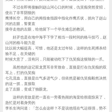
不过在即将接触到赵山河心口的时候，仇笑痴突然变招，
使出了非常阴狠的
鹰博长空，用自己的拇指食指跟中指化作鹰爪状，抓向了赵山
河的左眼，誓要直
接夺走他的左眼，给他留下一个毕生难忘的教训。
好歹也是在地中海手下学了相当一段时间的格斗技巧，赵
山河的格斗能力是
比以前大幅提高，可惜，他还是太过年轻，这样的生死搏杀经
验不足，在关键的
时候大意了，没有闪，只能被动吃下了仇笑痴这狠辣的一爪。
虽然他的这记双龙贯耳非常致命，直接是打在仇笑痴的双
耳上，打的仇笑痴
七孔流血，直接是出气多进气少，但依然是被仇笑痴毅然决然
的这一抓，直接取
走了左眼，变成了独眼龙。
这样的变故是把一直在一旁看热闹的海棠给彻底惊呆了，
急忙是对着身旁的
李长生询问道：「怎么会这样？不是说他现在气运很强，势不