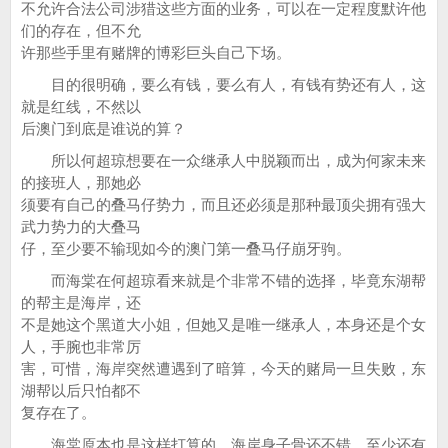
不允许合法公司涉猎这些方面的业务，可以在一定程度默许他
们的存在，但不允
许那些手里有赌牌的博彩巨头自己下场。
目的很明确，要么有钱，要么有人，有钱有势还有人，这
就是红线，不然以
后澳门到底是谁说的算？
所以何超琼想要在一众继承人中脱颖而出，成为何家未来
的接班人，那她必
须要有自己的叠马仔势力，而且还必须是那种最顶尖拥有强大
武力势力的大叠马
仔，至少要不输现如今的澳门第一叠马仔崩牙驹。
而海棠在何超琼看来就是个非常不错的选择，毕竟东湖帮
的帮主是海岸，还
不是她这个黑道大小姐，但她又是唯一继承人，本身还是个女
人，手腕也非常厉
害，可惜，海岸突然遭遇到了暗算，今天的赌局一旦失败，东
湖帮以后只怕都不
复存在了。
海棠原本也是这样打算的，海岸身子骨还不错，至少还有