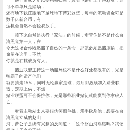
他们萧家之所以要积极扫黑，其实也是盯上了博彩业，这
可不单单只是赌场，
还有地下钱庄跟地下足球地下博彩这些，每年的流动资金可是
数千亿新台币，有
这机会自然不会轻易放手。
接下来自然是执行「家法」的时候，甭管你是不是什么台
湾黑道第一人，在
今天这场合你既然赌了自己的一条命，那就必须愿赌服输，把
命留在这里，不然
你就是在挑战所有人。
赌业联盟主持这一场赌局也不是什么好处都没有的，光是
鸭霸子的遗产他们
就要抽走15％，同时无论赢家是谁，最后都必须加入赌业联
盟，定期上供，不然
赌业联盟可不会保护你，光是那些职业赌徒就能赢到你家破人
亡。
看着主动站出来要跟仇笑痴单挑，亲手砍杀他，想要在台
湾黑道立威的赵山
河，萧公子是绕有兴趣的反问道：「这个赵山河靠谱吗？我记