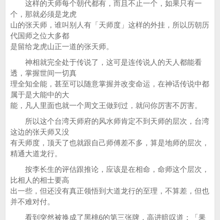
这样的天师每个朝代都有，而且不止一个，如果只有一
个，那就必须是龙虎
山的张天师，谁叫别人有「天师度」这样的外挂，所以历朝历
代国师之位大多都
是留给龙虎山正一道的张天师。
神相就完全处于传说了，这可是连传说人的天人都能看
透，掌握世间一切真
理全知全能，甚至可以随意掌握并改变命运，在神话传说中都
属于是大能中的大
能，凡人里面也就一个周文王做到过，就问你厉害不厉害。
所以这个台湾天师府的风水师肯定不到天师的层次，台湾
这边的张天师又没
有天师度，顶天了也就跟自己师傅差不多，算是地师的层次，
精通大道龙行。
按李长生的评估跟推论，应该是在相命，命师这个层次，
比相人的相士要高
出一些，但还没有真正领悟到大道龙行的至理，不算差，但也
并不难对付。
看到突然被换成了黑桃6的第三张牌，高进暗叹道：「果