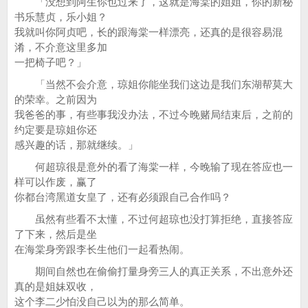
「没想到阿生你也过来了，这就是海棠的姐姐，你的新秘
书乐慧贞，乐小姐？
我就叫你阿贞吧，长的跟海棠一样漂亮，还真的是很容易混
淆，不介意这里多加
一把椅子吧？」
「当然不会介意，琼姐你能坐我们这边是我们东湖帮莫大
的荣幸。之前因为
我爸爸的事，有些事我没办法，不过今晚赌局结束后，之前的
约定要是琼姐你还
感兴趣的话，那就继续。」
何超琼很是意外的看了海棠一样，今晚输了现在答应也一
样可以作废，赢了
你都台湾黑道女皇了，还有必须跟自己合作吗？
虽然有些看不太懂，不过何超琼也没打算拒绝，直接答应
了下来，然后是坐
在海棠身旁跟李长生他们一起看热闹。
期间自然也在偷偷打量身旁三人的真正关系，不出意外还
真的是姐妹双收，
这个李二少怕没自己以为的那么简单。