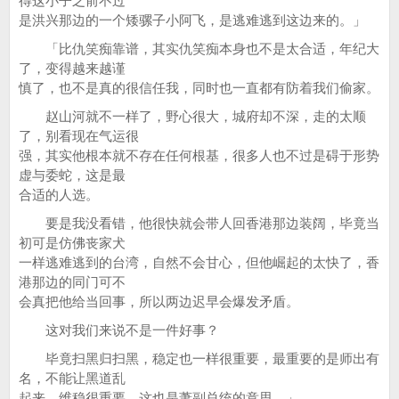
得这小子之前不过
是洪兴那边的一个矮骡子小阿飞，是逃难逃到这边来的。」
「比仇笑痴靠谱，其实仇笑痴本身也不是太合适，年纪大
了，变得越来越谨
慎了，也不是真的很信任我，同时也一直都有防着我们偷家。
赵山河就不一样了，野心很大，城府却不深，走的太顺
了，别看现在气运很
强，其实他根本就不存在任何根基，很多人也不过是碍于形势
虚与委蛇，这是最
合适的人选。
要是我没看错，他很快就会带人回香港那边装阔，毕竟当
初可是仿佛丧家犬
一样逃难逃到的台湾，自然不会甘心，但他崛起的太快了，香
港那边的同门可不
会真把他给当回事，所以两边迟早会爆发矛盾。
这对我们来说不是一件好事？
毕竟扫黑归扫黑，稳定也一样很重要，最重要的是师出有
名，不能让黑道乱
起来，维稳很重要，这也是萧副总统的意思。」