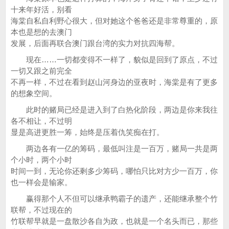
十来年好活，别看
海棠自私自利野心很大，但对她这个爸爸还是非常尊重的，原
本也是想的去澳门
发展，后面再联合澳门跟台湾的实力对抗四海帮。
现在……一切都变得不一样了，貌似是回到了原点，不过
一切又跟之前完全
不再一样，不过在看到赵山河身边的亚夜时，海棠是有了更多
的想象空间。
此时的赌局已经是进入到了白热化阶段，两边是你来我往
各不相让，不过明
显是高进更胜一筹，始终是压着仇笑痴在打。
两边各有一亿的筹码，最低叫注是一百万，赌局一共是两
个小时，两个小时
时间一到，无论你还剩多少筹码，哪怕只比对方少一百万，你
也一样会是输家。
赢得那个人不但可以继承鸭霸子的遗产，还能继承整个竹
联帮，不过现在的
竹联帮早就是一盘散沙各自为政，也就是一个名头而已，那些