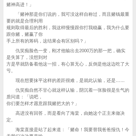
赌神高进！」
「赌神那是你们说的，我可没这样自称过，而且赌钱最重
要的就是合理利用
规则取得最后的胜利，我这样慢慢跟你打我稳赢，我为什么要
跟你赌，赌赢了你
手上所有的筹码，这结果会有区别吗？」
仇笑痴脸色一变，刚才他输出去2000万的那一把，确实
是失算了，没想到对
方是早就防备着他这一招，有心算无心，反倒是他这边吃了大
亏。
现在想要抹平这样的差距很难，是就此认输，还是……
仇笑痴自然不甘心就这样认输，阴沉着一张脸很是生气的
质问道：「说吧，
你们要怎样才愿意跟我赌把大的？」
高进没有回答，而是看向了海棠，由她这个正主来做决
定。
海棠直接是站了起来道：「赌命！我要替我爸爸报仇！今