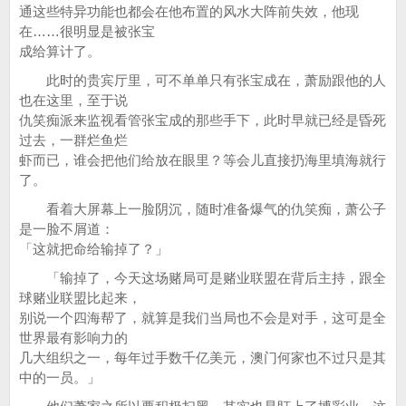
通这些特异功能也都会在他布置的风水大阵前失效，他现
在……很明显是被张宝
成给算计了。
此时的贵宾厅里，可不单单只有张宝成在，萧励跟他的人
也在这里，至于说
仇笑痴派来监视看管张宝成的那些手下，此时早就已经是昏死
过去，一群烂鱼烂
虾而已，谁会把他们给放在眼里？等会儿直接扔海里填海就行
了。
看着大屏幕上一脸阴沉，随时准备爆气的仇笑痴，萧公子
是一脸不屑道：
「这就把命给输掉了？」
「输掉了，今天这场赌局可是赌业联盟在背后主持，跟全
球赌业联盟比起来，
别说一个四海帮了，就算是我们当局也不会是对手，这可是全
世界最有影响力的
几大组织之一，每年过手数千亿美元，澳门何家也不过只是其
中的一员。」