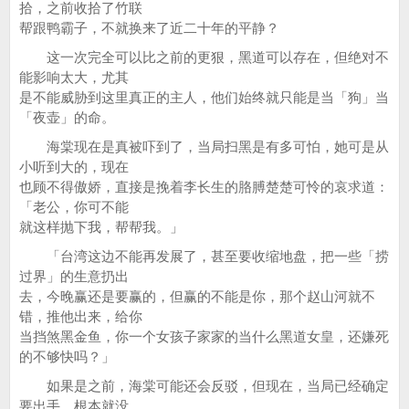
拾，之前收拾了竹联
帮跟鸭霸子，不就换来了近二十年的平静？
这一次完全可以比之前的更狠，黑道可以存在，但绝对不
能影响太大，尤其
是不能威胁到这里真正的主人，他们始终就只能是当「狗」当
「夜壶」的命。
海棠现在是真被吓到了，当局扫黑是有多可怕，她可是从
小听到大的，现在
也顾不得傲娇，直接是挽着李长生的胳膊楚楚可怜的哀求道：
「老公，你可不能
就这样抛下我，帮帮我。」
「台湾这边不能再发展了，甚至要收缩地盘，把一些「捞
过界」的生意扔出
去，今晚赢还是要赢的，但赢的不能是你，那个赵山河就不
错，推他出来，给你
当挡煞黑金鱼，你一个女孩子家家的当什么黑道女皇，还嫌死
的不够快吗？」
如果是之前，海棠可能还会反驳，但现在，当局已经确定
要出手，根本就没