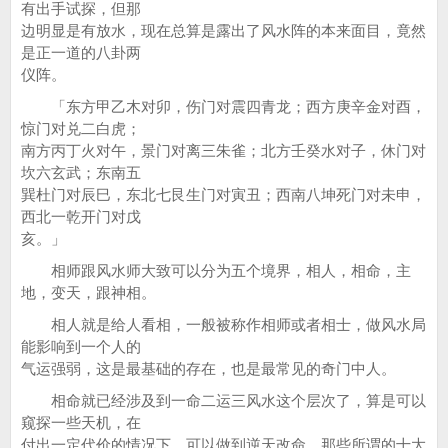
有出手试探，但那
边明显是有放水，现在总算是露出了风水阵的本来面目，竟然
是正一道的八卦两
仪阵。
「东方甲乙木对卯，伤门对震四青龙；西方庚辛金对酉，
惊门对兑二白虎；
南方丙丁火对午，景门对离三朱雀；北方壬癸水对子，休门对
坎六玄武；东南五
巽杜门对辰巳，东北七艮生门对寅丑；西南八坤死门对未申，
西北一乾开门对戊
亥。」
相师跟风水师大致可以分为五个境界，相人，相命，主
地，变天，跟神相。
相人就是给人看相，一般被称作相师或者相士，做风水局
能影响到一个人的
气运强弱，这是最基础的存在，也是最常见的奇门中人。
相命就已经涉及到一命二运三风水这个层次了，算是可以
窥探一些天机，在
付出一定代价的情况下，可以做到逆天改命，那些所谓的十大