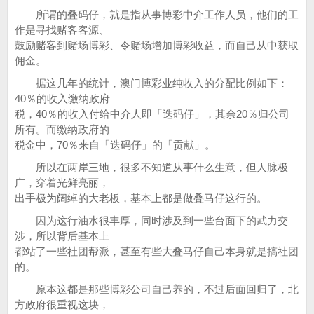
所谓的叠码仔，就是指从事博彩中介工作人员，他们的工
作是寻找赌客客源、
鼓励赌客到赌场博彩、令赌场增加博彩收益，而自己从中获取
佣金。
据这几年的统计，澳门博彩业纯收入的分配比例如下：
40％的收入缴纳政府
税，40％的收入付给中介人即「迭码仔」，其余20％归公司
所有。而缴纳政府的
税金中，70％来自「迭码仔」的「贡献」。
所以在两岸三地，很多不知道从事什么生意，但人脉极
广，穿着光鲜亮丽，
出手极为阔绰的大老板，基本上都是做叠马仔这行的。
因为这行油水很丰厚，同时涉及到一些台面下的武力交
涉，所以背后基本上
都站了一些社团帮派，甚至有些大叠马仔自己本身就是搞社团
的。
原本这都是那些博彩公司自己养的，不过后面回归了，北
方政府很重视这块，