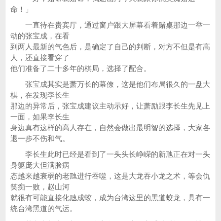
命！」
一直待在贵宾厅，通过窗户跟大屏幕看着赌桌那边一举一
动的张宝成，在看
到两人最新的气色后，是确定了自己的判断，对方不但是有高
人，还直接看穿了
他们准备了二十多年的棋局，选择了配合。
张宝成其实是萧万长的幕僚，这是他们布局很久的一盘大
棋，在发现李长生
那边的异常后，张宝成建议主动示好，让萧励跟李长生先见上
一面，如果李长生
身边真有这样的高人存在，自然会做出最明智的选择，大家各
退一步不伤和气。
李长生此时已经是看到了一头头长峥嵘的新虺正在对一头
身躯庞大但满脸病
态越来越衰弱的老虺进行吞噬，这是大龙吞小龙之术，等会仇
笑痴一败，赵山河
就很有可能直接化虺成蛟，成为台湾这里的黑道蛟龙，具有一
统台湾黑道的气运。