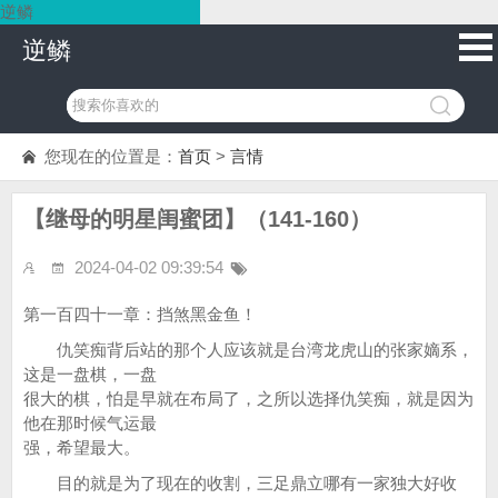
逆鳞
逆鳞
您现在的位置是：
首页
>
言情
【继母的明星闺蜜团】（141-160）
2024-04-02 09:39:54
第一百四十一章：挡煞黑金鱼！
仇笑痴背后站的那个人应该就是台湾龙虎山的张家嫡系，
这是一盘棋，一盘
很大的棋，怕是早就在布局了，之所以选择仇笑痴，就是因为
他在那时候气运最
强，希望最大。
目的就是为了现在的收割，三足鼎立哪有一家独大好收