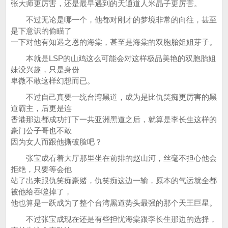
张大师更厉害，还是最早遇到的天通道人米晶子更厉害。
不过无论是哪一个，他都对刚才的梦境非常的向往，甚至
是下意识的偷瞄了
一下对他有知遇之恩的海棠，甚至是海棠的双胞胎姐姐芽子。
本就是LSP的山鸡这么可能会对这样极品美艳的双胞胎姐
妹没兴趣，只是身份
卑微不敢这样幻想而已。
不过自己真要一统台湾黑道，成为是比仇笑痴更厉害的黑
道霸主，后更是连
香港那边都成功打下一共亚洲黑道之后，就算是李长生这样的
豪门公子哥也不敢
因为女人而跟他撕破脸吧？
张宝成看着大厅那里坐在前排的赵山河，丝毫不担心他会
拒绝，只要等会他
站了出来跟仇笑痴豪赌，仇笑痴这边一输，原本的气运就全都
被他给吞噬掉了，
他也算是一跃成为了整个台湾黑道势头最强的那个天王巨星。
不过张宝成现在还是有些担忧海棠跟李长生那边的选择，