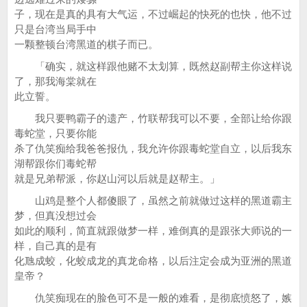
子，现在是真的具有大气运，不过崛起的快死的也快，他不过
只是台湾当局手中
一颗整顿台湾黑道的棋子而已。
「确实，就这样跟他赌不太划算，既然赵副帮主你这样说
了，那我海棠就在
此立誓。
我只要鸭霸子的遗产，竹联帮我可以不要，全部让给你跟
毒蛇堂，只要你能
杀了仇笑痴给我爸爸报仇，我允许你跟毒蛇堂自立，以后我东
湖帮跟你们毒蛇帮
就是兄弟帮派，你赵山河以后就是赵帮主。」
山鸡是整个人都傻眼了，虽然之前就做过这样的黑道霸主
梦，但真没想过会
如此的顺利，简直就跟做梦一样，难倒真的是跟张大师说的一
样，自己真的是有
化虺成蛟，化蛟成龙的真龙命格，以后注定会成为亚洲的黑道
皇帝？
仇笑痴现在的脸色可不是一般的难看，是彻底愤怒了，嫉