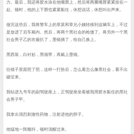
力。最后，我还将胶水涂在他嘴唇上，然后将两瓣嘴唇紧紧按在一
起。顿时，他的上下唇也紧紧黏住，休想说话，休想叫出声来。
做完这些后，我将警车上的章莫和章允小姨转移到这辆车上，不过
是放进了后车厢内。然后，将两个黑社会的枪缴了。将另外一个黑
社会男子乙的衣服扒了，墨镜摘了，给自己换上。
黑西装，白衬衫，黑领带，再戴上墨镜。
往镜子里面照了照，这样一打扮后，怎么看怎么像黑社会，看不出
破绽来。
我钻进九号车的副驾驶座上，正驾驶座坐着被我用胶水黏住的黑社
会男子甲。
我拿出强烈刺激性药物，注射进他的脖子。
他猛地一阵颤抖，顿时清醒过来。