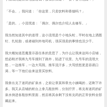
「不会。」我问道：「你这里，只卖饮料和香烟吗？」
「是的。」小流氓道：「偶尔、偶尔也介绍人去修车。」
我当然知道其中的道理，这小流氓是个小地头蛇，平时在地上洒图
钉、扎轮胎，或者碰到外地司机，强买强卖的事情也没少干。
我大概知道恶魔显示器任务的意思了，为什么让我来这间小店铺，
想必刚才我将九号车撞到了路外，陷进了坑里。九号车的流氓大
怒，一边推车，一边大骂我。推车流汗多，大骂愤怒更是容易口
渴，等一下他们会来这里买饮料。
我拿出兑了迷药的矿泉水，之前让章莫和章允小姨喝的，还剩下许
多。我又从店铺的柜台上拿几瓶饮料，分别拧开，将兑有迷药的矿
泉水倒进各瓶饮料里面，然后将其余剩下没有兑药的正常饮料全部
藏起来。