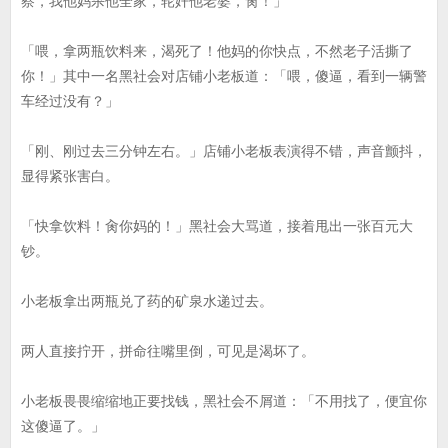
察，我他妈杀他全家，轮奸他老婆，肏！」
「喂，拿两瓶饮料来，渴死了！他妈的你快点，不然老子活撕了
你！」其中一名黑社会对店铺小老板道：「喂，傻逼，看到一辆警
车经过没有？」
「刚、刚过去三分钟左右。」店铺小老板表演得不错，声音颤抖，
显得紧张害白。
「快拿饮料！肏你妈的！」黑社会大骂道，接着甩出一张百元大
钞。
小老板拿出两瓶兑了药的矿泉水递过去。
两人直接拧开，拼命往嘴里倒，可见是渴坏了。
小老板畏畏缩缩地正要找钱，黑社会不屑道：「不用找了，便宜你
这傻逼了。」