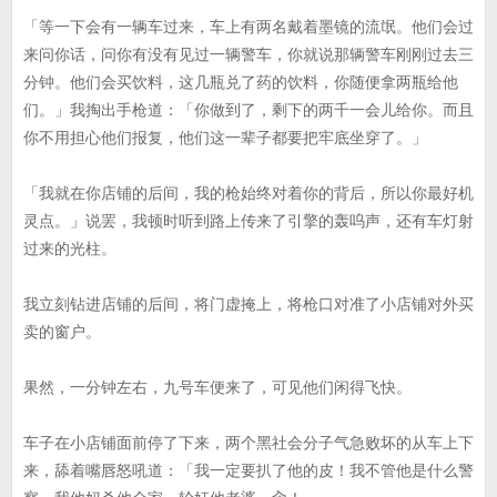
「等一下会有一辆车过来，车上有两名戴着墨镜的流氓。他们会过
来问你话，问你有没有见过一辆警车，你就说那辆警车刚刚过去三
分钟。他们会买饮料，这几瓶兑了药的饮料，你随便拿两瓶给他
们。」我掏出手枪道：「你做到了，剩下的两千一会儿给你。而且
你不用担心他们报复，他们这一辈子都要把牢底坐穿了。」
「我就在你店铺的后间，我的枪始终对着你的背后，所以你最好机
灵点。」说罢，我顿时听到路上传来了引擎的轰呜声，还有车灯射
过来的光柱。
我立刻钻进店铺的后间，将门虚掩上，将枪口对准了小店铺对外买
卖的窗户。
果然，一分钟左右，九号车便来了，可见他们闲得飞快。
车子在小店铺面前停了下来，两个黑社会分子气急败坏的从车上下
来，舔着嘴唇怒吼道：「我一定要扒了他的皮！我不管他是什么警