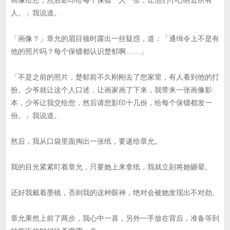
画像给您，然后影印给每个保镖一人一张，让他们小心附近所有
人。」我说道。
「画像？」章允的眉目顿时露出一丝疑惑，道：「通缉令上不是有
他的照片吗？每个保镖都认识楚郁啊……」
「不是之前的照片，楚郁前不久刚刚去了您家里，有人看到他的打
扮。少爷就让这个人口述，让画家画了下来，我带来一张画像影
本，少爷让我交给您，然后请您影印十几份，给每个保镖都发一
份。」我说道。
然后，我从口袋里面掏出一张纸，要递给章允。
我的目光紧紧盯着章允，只要她上来拿纸，我就立刻将她砸晕。
还好我戴着墨镜，否则我的这种眼神，绝对会被她发现出不对劲。
章允果然上前了两步，我心中一喜，另外一手放在背后，准备等到