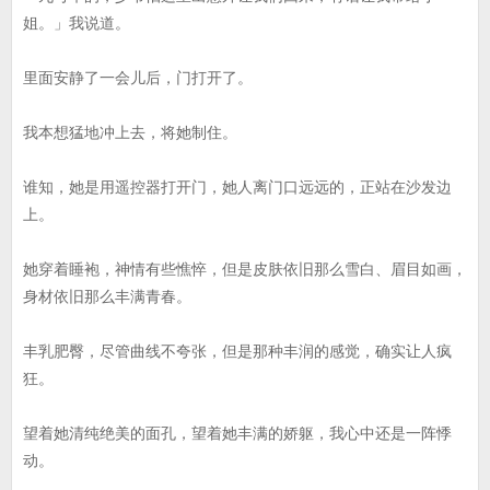
姐。」我说道。
里面安静了一会儿后，门打开了。
我本想猛地冲上去，将她制住。
谁知，她是用遥控器打开门，她人离门口远远的，正站在沙发边
上。
她穿着睡袍，神情有些憔悴，但是皮肤依旧那么雪白、眉目如画，
身材依旧那么丰满青春。
丰乳肥臀，尽管曲线不夸张，但是那种丰润的感觉，确实让人疯
狂。
望着她清纯绝美的面孔，望着她丰满的娇躯，我心中还是一阵悸
动。