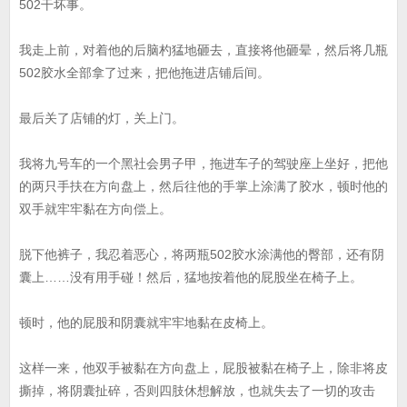
502干坏事。
我走上前，对着他的后脑杓猛地砸去，直接将他砸晕，然后将几瓶
502胶水全部拿了过来，把他拖进店铺后间。
最后关了店铺的灯，关上门。
我将九号车的一个黑社会男子甲，拖进车子的驾驶座上坐好，把他
的两只手扶在方向盘上，然后往他的手掌上涂满了胶水，顿时他的
双手就牢牢黏在方向偿上。
脱下他裤子，我忍着恶心，将两瓶502胶水涂满他的臀部，还有阴
囊上……没有用手碰！然后，猛地按着他的屁股坐在椅子上。
顿时，他的屁股和阴囊就牢牢地黏在皮椅上。
这样一来，他双手被黏在方向盘上，屁股被黏在椅子上，除非将皮
撕掉，将阴囊扯碎，否则四肢休想解放，也就失去了一切的攻击