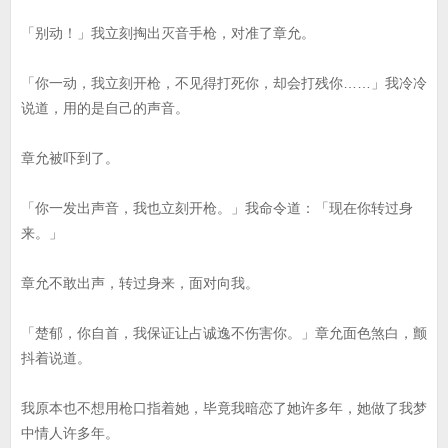
「别动！」我立刻掏出灭音手枪，对准了章允。
「你一动，我立刻开枪，不见得打死你，却会打残你……」我冷冷
说道，用的是自己的声音。
章允被吓到了。
「你一发出声音，我也立刻开枪。」我命令道：「现在你转过身
来。」
章允不敢出声，转过身来，面对向我。
「楚郁，你自首，我保证让占诚逸不伤害你。」章允面色煞白，颤
抖着说道。
我原本也不想用枪口指着她，毕竟我暗恋了她许多年，她做了我梦
中情人许多年。