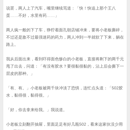
说罢，两人上了汽车，嘴里继续骂道：「快！快追上那个王八
蛋……不好，水里有药……」
两人疯一般的下了车，狰狞着面孔朝店铺冲来，要将小老板撕碎，
不过还是敌不过最强迷药的药力，两人冲到一半就软了下来，躺在
路上。
我从后面出来，看到吓得面色惨白的小老板，直接将剩下的两千元
甩了出去，问道：「有没有胶水？要很黏很黏的，沾上后会撕下一
层皮的那种。」
「有、有。」小老板被两千块冲淡了恐惧，连忙点头道：「502胶
水，黏得很，黏得很。」
「好，你去拿来给我。」我说道。
小老板立刻翻开抽屉，里面足足有好几瓶502，看来这家伙没少用