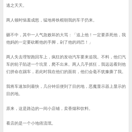
逃之夭夭。
两人顿时恼羞成怒，猛地将铁棍朝我的车子扔来。
砸不中，其中一人气急败坏的大骂：「追上他！一定要弄死他，我
他妈的一定要砍断他的手脚，剁了他的鸡巴！」
两人失去理智跑回车上，疯狂的发动汽车要来追我。不料，他们汽
车的轮子陷进一个坑里，爬不出来。两人几乎抓狂，我远远看到他
们拼命在踢车，若此时我在他们的面前，他们会毫不犹豫撕了我。
我将车速加到最快，几分钟后便到了目的地，恶魔显示器上显示的
目的地。
原来，这是路边的一间小店铺，卖香烟和饮料。
看店的是一个小地痞流氓。