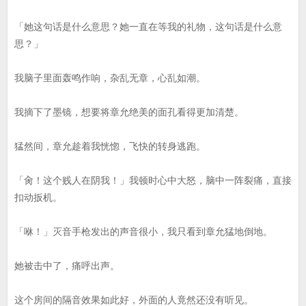
「她这句话是什么意思？她一直在等我的礼物，这句话是什么意
思？」
我脑子里面轰鸣作响，杂乱无章，心乱如潮。
我摘下了墨镜，想要将章允绝美的面孔看得更加清楚。
猛然间，章允趁着我恍惚，飞快的转身逃跑。
「肏！这个贱人在阴我！」我顿时心中大怒，脑中一阵裂痛，直接
扣动扳机。
「咻！」灭音手枪发出的声音很小，我只看到章允猛地倒地。
她被击中了，痛呼出声。
这个房间的隔音效果如此好，外面的人竟然还没有听见。