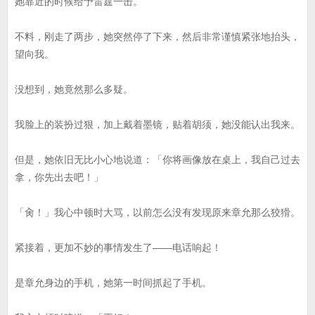
她靠近的时候给予雷霆一击。
不料，刚走了两步，她突然停了下来，然后非常谨慎紧张地抬头，
望向我。
没想到，她竟然那么多疑。
我脸上的装扮过狠，加上戴着墨镜，贴着胡须，她没能认出我来。
但是，她依旧无比小心地说道：「你将画像放在桌上，我自己过去
拿，你先出去吧！」
「肏！」我心中顿时大骂，以前怎么没有发现原来章允那么狡猾。
紧接着，更加不妙的事情发生了——电话响起！
是章允身边的手机，她第一时间抓起了手机。