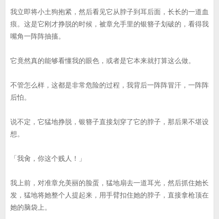
我立即将小土狗抱紧，然后看见它从脖子到耳后面，长长的一道血
痕。这是它刚才挣脱的时候，被章允手里的银簪子划破的，看得我
嘴角一阵阵抽搐。
它竟然真的能够看懂我的眼色，或者是它本来就打算这么做。
不管怎么样，这都是非常危险的过程，我背后一阵阵冒汗，一阵阵
后怕。
说不定，它猛地挣脱，银簪子直接划穿了它的脖子，那后果不堪设
想。
「我肏，你这个贱人！」
我上前，对准章允美丽的脸蛋，猛地扇去一道耳光，然后抓住她长
发，猛地将她整个人提起来，用手臂扣住她的脖子，直接拿枪顶在
她的脑袋上。