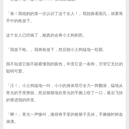
「肏！我他妈的第一次认识了这个女人！」我扭曲着面孔，就要将
手中的枪放下。
这个女人已经疯了，她真的会将小土狗刺死。
「我放下枪。」我将枪放下，然后朝小土狗猛地一眨眼。
我不知道它能不能看懂我的眼色，毕竟它是一条狗，尽管它无比的
聪明可爱。
「汪！」小土狗猛地一叫，小小的身体用尽全力一阵翻滚，猛地从
章允的手里挣脱，然后狠狠地在章允的手腕上咬了一口，最后飞快
的窜进我的怀里。
「啊！」章允一声惨叫，痛得将手里的银簪子丢掉，手腕顿时鲜血
淋漓。