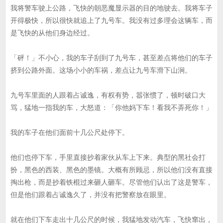
我将警车驶上公路，飞快的朝恶魔显示器的目的地驶去。我将车子
开得极快，所以很快就追上了九号车。我没有过多理会这辆车，而
是飞快的从他们身边经过。
「砰！」不小心，我的车子刮到了九号车，甚至差点将他们的车子
挤到公路外面。这场小小的车祸，差点让九号车滑下山涧。
九号车里面的人跟着占诚逸，有权有势，嚣张惯了，顿时破口大
骂，猛地一指我的车，大怒道：「你他妈下车！看我不弄死你！」
我的车子在他们面前十几公尺处停下。
他们也停下车，手里直接抄着家伙从车上下来。典型的黑社会打
扮，黑色的西装、黑色的墨镜。大概有所顾忌，所以他们没有直接
掏出枪，而是抄着铁棍过来砸人砸车。尽管他们认出了这是警车，
但是他们跟着占诚逸久了，并没有把警察放在眼里。
就在他们下车走出十几公尺的时候，我猛地发动汽车，飞快窜出，