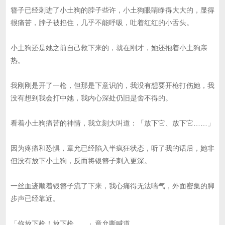
簪子已经刺进了小土狗的脖子些许，小土狗眼睛睁得大大的，显得
很痛苦，脖子被掐住，几乎不能呼吸，吐着红红的小舌头。
小土狗还是她之前自己救下来的，就在刚才，她还抱着小土狗亲
热。
我刚刚是开了一枪，但那是下意识的，我没有想要开枪打伤她，我
没有想到我会打中她，我内心深处仍旧是舍不得的。
看着小土狗痛苦的神情，我立刻大叫道：「放下它、放下它……」
因为疼痛和恐惧，章允已经陷入半疯狂状态，听了我的话后，她非
但没有放下小土狗，反而将银簪子刺入更深。
一丝血迹顺着银簪子流了下来，我心痛得无法喘气，外面密集的脚
步声已经靠近。
「你放下枪！放下枪……」章允嘶喊道。