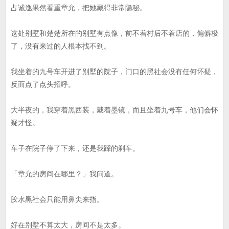
占诚逸果然看重章允，把她藏得非常隐秘。
这处别墅和楚楚所在的别墅有点像，前不着村后不着店的，偏僻极
了，没有来过的人根本找不到。
我坐着的九号车开进了别墅的院子，门口的黑社会没有任何怀疑，
反而点了点头招呼。
大半夜的，我穿着黑西装，戴着墨镜，而且坐着九号车，他们会怀
疑才怪。
车子在院子停了下来，还是我踩的刹车。
「章允的房间在哪里？」我问道。
胶水黑社会只能用鼻尖来指。
好在别墅不算太大，房间不是太多。