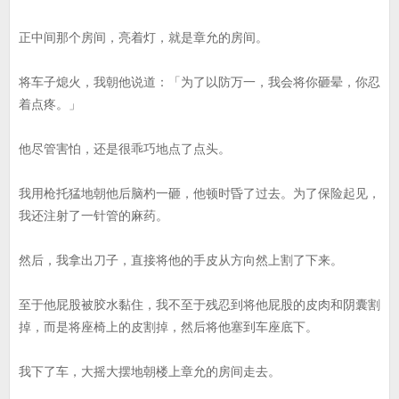
正中间那个房间，亮着灯，就是章允的房间。
将车子熄火，我朝他说道：「为了以防万一，我会将你砸晕，你忍
着点疼。」
他尽管害怕，还是很乖巧地点了点头。
我用枪托猛地朝他后脑杓一砸，他顿时昏了过去。为了保险起见，
我还注射了一针管的麻药。
然后，我拿出刀子，直接将他的手皮从方向然上割了下来。
至于他屁股被胶水黏住，我不至于残忍到将他屁股的皮肉和阴囊割
掉，而是将座椅上的皮割掉，然后将他塞到车座底下。
我下了车，大摇大摆地朝楼上章允的房间走去。