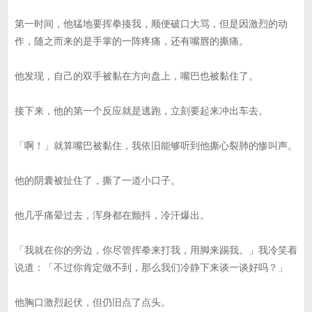
第一时间，他猛地要挥拳揍我，顺便破口大骂，但是因激烈的动
作，随之而来的是手掌的一阵疼痛，还有嘴唇的撕痛。
他发现，自己的双手被黏在方向盘上，嘴巴也被黏住了。
接下来，他的第一个反应就是逃跑，立刻要起来冲出车去。
「啊！」就算嘴巴被黏住，我依旧能够听到他撕心裂肺的惨叫声。
他的阴囊被扯住了，撕了一道小口子。
他几乎痛晕过去，浑身都在颤抖，冷汗爆出。
「我就在你的旁边，你尽管挥拳来打我，用脚来踢我。」我冷笑着
说道：「不过你肯定做不到，那么我们冷静下来谈一谈好吗？」
他胸口激烈起伏，但仍旧点了点头。