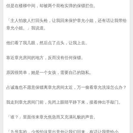
但是在楼梯中间，却被两个荷枪实弹的保镖拦住。
「主人怕敌人打回头枪，让我回来保护章允小姐，还有话让我带给
章允小姐。」我说道。
他们看了我几眼，然后点了点头，让我上去。
靠近章允房间的地方，反而没有任何保镖。
原因很简单，她是一个女孩，需要自己的隐私。
占诚逸也不愿意保镖离章允房间太近，万一偷看章允洗澡怎么办？
我走到章允房间门前，先闭上眼睛平静下来，接着伸出手敲门。
「谁？」里面传来章允焦急而又充满礼貌的声音。
「九号车的，少爷怕这里出意外让我们回来，有话让我带给小