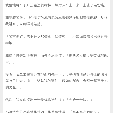
我猛地将车子开进路边的树林，然后从车上下来，走进了杂货店。
我穿着警服，那个看店的地痞流氓本来懒洋洋地躺着看电视，见到
我进来，立刻猛地站起。
「警官您好，需要什么尽管拿，我请客。」小流氓接着掏出烟过来
孝敬。
我接了过来却没有抽，而是冷冰冰道：「抓两名歹徒，需要你的配
合。」
接着，我拿出警官证在他面前亮一下，没等他看清楚证件上的照片
就收了回去，道：「这是我的证件，假如你配合，会有一笔三千元
的奖金。」
然后，我立即掏出一千块钱递给他道：「先给一千块。」
小流氓先是欢喜地接过钱，接着胆怯道：「会不会有危险？」