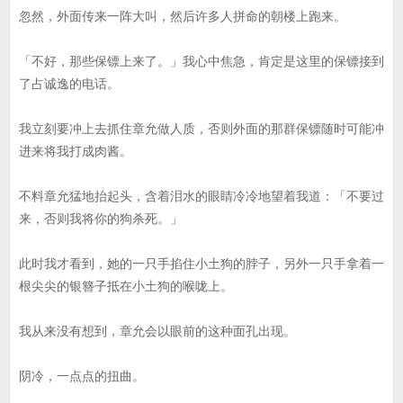
忽然，外面传来一阵大叫，然后许多人拼命的朝楼上跑来。
「不好，那些保镖上来了。」我心中焦急，肯定是这里的保镖接到
了占诚逸的电话。
我立刻要冲上去抓住章允做人质，否则外面的那群保镖随时可能冲
进来将我打成肉酱。
不料章允猛地抬起头，含着泪水的眼睛冷冷地望着我道：「不要过
来，否则我将你的狗杀死。」
此时我才看到，她的一只手掐住小土狗的脖子，另外一只手拿着一
根尖尖的银簪子抵在小土狗的喉咙上。
我从来没有想到，章允会以眼前的这种面孔出现。
阴冷，一点点的扭曲。