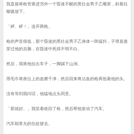
我直接将枪管塞进另外一个昏迷不醒的黑社会男子乙嘴里，斜着往
喉咙放下。
「砰、砰！」连开两枪。
枪的声音很低，那个昏迷的黑社会男子乙身体一阵猛抖，子弹直接
穿过他的后脑，在昏迷中死得不明不白。
然后，我将他拉出车子，一脚踢下山涧。
用毛巾将座位上的血擦干净，然后回来将沾血的枪再抵着他的头。
没有等到我问话，他猛地点头同意。
「那就好。」我笑着收回了枪，然后帮他发动了汽车。
汽车朝章允的住处驶去。