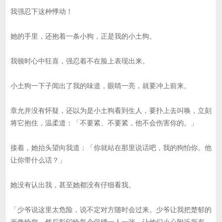
我强忍下这种悸动！
她的手里，还抱着一条小狗，正是我的小土狗。
我顿时心中狂喜，强忍着不在脸上表现出来。
小土狗一下子闻出了我的味道，眼睛一亮，就要冲上前来。
章允并没有怀疑，还以为是小土狗看到生人，要扑上去叫唤，立刻
将它抱住，温柔道：「不要紧、不要紧，他不会伤害你的。」
接着，她抬头望向我道：「你就站在那里说话吧，我的狗怕你。他
让你带什么话？」
她没有认出我，甚至她都没有仔细看我。
「少爷说这里太危险，说不定对方随时会过来。少爷让我把楚郁的