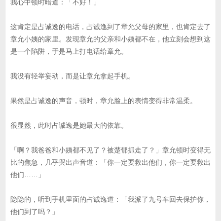
我心中顿时暗道：「不好！」
这肯定是占诚逸的电话，占诚逸到了章允父母的家里，也肯定去了
章允小姨的家里。发现章允的父亲和小姨都不在，他立刻会想到这
是一个陷阱，于是马上打电话给章允。
我没有轻举妄动，而是让章允拿起手机。
果然是占诚逸的声音，顿时，章允脸上的表情变得非常温柔。
很显然，此时占诚逸是她最大的依靠。
「啊？我爸爸和小姨都不见了？被楚郁抓走了？」章允顿时变得无
比的焦急，几乎哭出声音道：「你一定要救出他们，你一定要救出
他们……」
隐隐的，听到手机里面的占诚逸道：「我派了九号车回去保护你，
他们到了吗？」