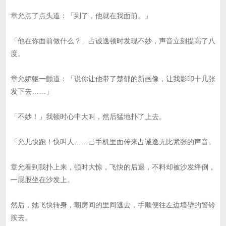
章允点了点头道：「到了，他就在我面前。」
「他在你面前做什么？」占诚逸顿时发现不妙，声音立刻提高了八
度。
章允娇躯一颤道：「说你让他带了楚郁的新画像，让我影印十几张
发下去……」
「不妙！」我顿时心中大叫，然后猛地扑了上去。
「允儿快跑！快叫人……己手机里面传来占诚逸无比紧张的声音。
章允看到我扑上来，顿时大惊，飞快的后退，不料却被沙发绊倒，
一屁股坐在沙发上。
然后，她飞快转身，朝房间的里间逃去，手顺便往左边墙壁的警铃
按去。