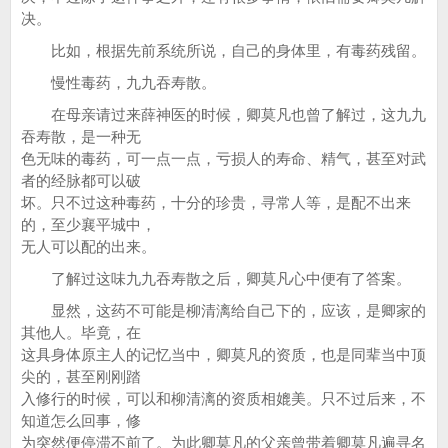
决。
比如，根据先前系统所说，自己的身体里，有毒药残留。
慢性毒药，九九吞寿散。
在母亲请过来薛神医的时候，卿莫凡也曾了解过，这九九
吞寿散，是一种无
色无味的毒药，可一点一点，亏损人的寿命、精气，甚至对武
者的经脉都可以破
坏。只不过这种毒药，十分的珍贵，寻常人等，是配不出来
的，至少襄平城中，
无人可以配的出来。
了解过这味九九吞寿散之后，卿莫凡心中便有了答案。
显然，这药不可能是柳清漓给自己下的，应该，是卿家的
其他人。毕竟，在
这具身体原主人的记忆当中，卿莫凡的资质，也是同辈当中顶
尖的，甚至刚刚踏
入修行的时候，可以和柳清漓的资质相媲美。只不过后来，不
知道怎么回事，修
为突然便停滞不前了。为此卿莫凡的父亲曾带着卿莫凡遍寻名