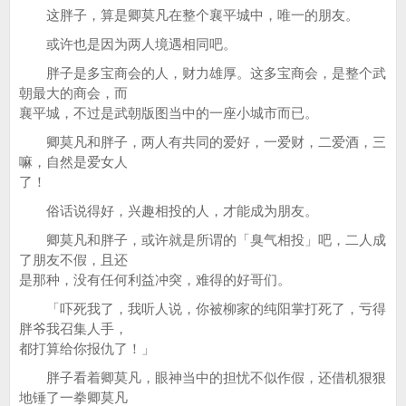
这胖子，算是卿莫凡在整个襄平城中，唯一的朋友。
或许也是因为两人境遇相同吧。
胖子是多宝商会的人，财力雄厚。这多宝商会，是整个武
朝最大的商会，而
襄平城，不过是武朝版图当中的一座小城市而已。
卿莫凡和胖子，两人有共同的爱好，一爱财，二爱酒，三
嘛，自然是爱女人
了！
俗话说得好，兴趣相投的人，才能成为朋友。
卿莫凡和胖子，或许就是所谓的「臭气相投」吧，二人成
了朋友不假，且还
是那种，没有任何利益冲突，难得的好哥们。
「吓死我了，我听人说，你被柳家的纯阳掌打死了，亏得
胖爷我召集人手，
都打算给你报仇了！」
胖子看着卿莫凡，眼神当中的担忧不似作假，还借机狠狠
地锤了一拳卿莫凡