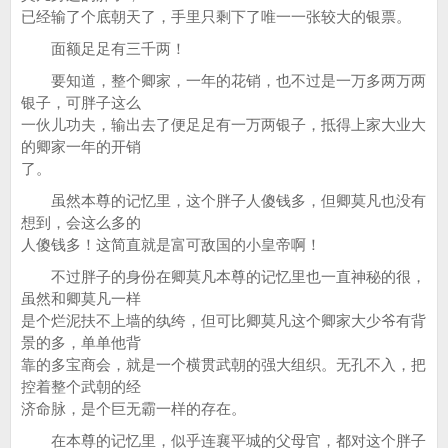
已经输了个底朝天了，手里只剩下了唯一一张较大的银票。
面额足足有三千两！
要知道，整个卿家，一年的花销，也不过是一万多两万两
银子，可胖子这么
一伙儿功夫，输出去了便足足有一万两银子，抵得上家大业大
的卿家一年的开销
了。
虽然本尊的记忆里，这个胖子人傻钱多，但卿莫凡也没有
想到，会这么多的
人傻钱多！这简直就是富可敌国的小皇帝啊！
不过胖子的身份在卿莫凡本尊的记忆里也一直神秘的很，
虽然和卿莫凡一样
是个烂泥扶不上墙的纨绔，但可比卿莫凡这个卿家大少爷有背
景的多，单单他背
靠的多宝商会，就是一个横贯武朝的强大组织。无孔不入，把
控着整个武朝的经
济命脉，是个巨无霸一样的存在。
在本尊的记忆里，似乎连襄平城的父母官，都对这个胖子