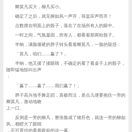
卿莫凡买大，柳凡买小。
确定了之后，就见柳如风一声开，筛盅应声而开！
点数摆在明面上的骰子，落在了在场所有人的眼中。
一时之间，气氛凝固，所有人，都看着那两粒骰子。
半晌，满脸僵硬的胖子转头看着卿莫凡，一脸的疑惑：
「莫凡，咱们……赢了？」
半晌，他又揉了揉眼睛，不确定的看了看桌子上的骰子，
随即猛地惊叫出声
：
「赢了……赢了……我们赢了！」
胖子高兴地手舞足蹈，喜极而泣，差点儿便要抱住一旁的
卿莫凡，激动地吻
上一口。
反倒是一旁的柳凡，整张脸成了猪肝色，就连一旁的柳如
风，都瞪大了眼睛
，不可置信的看着眼前的这一幕。