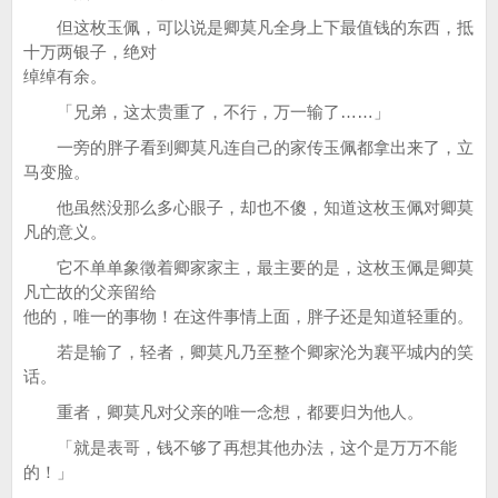
但这枚玉佩，可以说是卿莫凡全身上下最值钱的东西，抵
十万两银子，绝对
绰绰有余。
「兄弟，这太贵重了，不行，万一输了……」
一旁的胖子看到卿莫凡连自己的家传玉佩都拿出来了，立
马变脸。
他虽然没那么多心眼子，却也不傻，知道这枚玉佩对卿莫
凡的意义。
它不单单象徵着卿家家主，最主要的是，这枚玉佩是卿莫
凡亡故的父亲留给
他的，唯一的事物！在这件事情上面，胖子还是知道轻重的。
若是输了，轻者，卿莫凡乃至整个卿家沦为襄平城内的笑
话。
重者，卿莫凡对父亲的唯一念想，都要归为他人。
「就是表哥，钱不够了再想其他办法，这个是万万不能
的！」