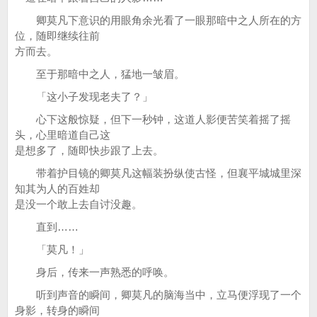
卿莫凡下意识的用眼角余光看了一眼那暗中之人所在的方
位，随即继续往前
方而去。
至于那暗中之人，猛地一皱眉。
「这小子发现老夫了？」
心下这般惊疑，但下一秒钟，这道人影便苦笑着摇了摇
头，心里暗道自己这
是想多了，随即快步跟了上去。
带着护目镜的卿莫凡这幅装扮纵使古怪，但襄平城城里深
知其为人的百姓却
是没一个敢上去自讨没趣。
直到……
「莫凡！」
身后，传来一声熟悉的呼唤。
听到声音的瞬间，卿莫凡的脑海当中，立马便浮现了一个
身影，转身的瞬间