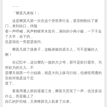
……
「卿莫凡来啦！」
这是卿莫凡第一次在这个异世界行走，甚至刚刚出了家
门，来到街口，伴随
着一声呼喊，风声鹤唳草木皆兵，满街的小商小贩，一下子走
了大半，余下的，
也是缩在一旁瑟瑟发抖。
卿莫凡摸了摸鼻子，这幅身躯的原主人，可不是嘛好人
啊！
在记忆中，这位卿氏一族的大少爷，那可是欺行霸市、为
所欲为的主儿，不
是哪天祸害一个小姑娘，就是大街上纵马行凶，也难怪周遭的
百姓对他是这个态
度了。
看着周遭人群的退避三舍，卿莫凡苦笑了一声，也没多说
什么，而是戴上了
自己的护目镜，又将蜂群无人机拿了出来。