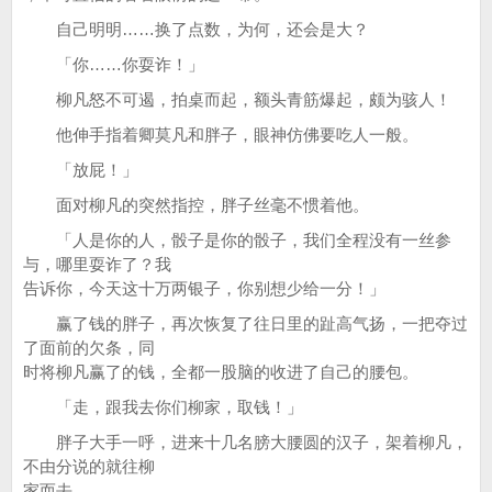
自己明明……换了点数，为何，还会是大？
「你……你耍诈！」
柳凡怒不可遏，拍桌而起，额头青筋爆起，颇为骇人！
他伸手指着卿莫凡和胖子，眼神仿佛要吃人一般。
「放屁！」
面对柳凡的突然指控，胖子丝毫不惯着他。
「人是你的人，骰子是你的骰子，我们全程没有一丝参
与，哪里耍诈了？我
告诉你，今天这十万两银子，你别想少给一分！」
赢了钱的胖子，再次恢复了往日里的趾高气扬，一把夺过
了面前的欠条，同
时将柳凡赢了的钱，全都一股脑的收进了自己的腰包。
「走，跟我去你们柳家，取钱！」
胖子大手一呼，进来十几名膀大腰圆的汉子，架着柳凡，
不由分说的就往柳
家而去。