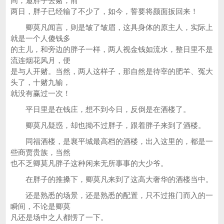
间，邀胖子去赌，前
两日，胖子已经输了不少了，如今，誓要将颜面扳回来！
卿莫凡闻言，则是皱了皱眉，这具身体的原主人，实际上
就是一个人傻钱多
的主儿，和旁边的胖子一样，两人视金钱如流水，整日里不是
流连烟花风月，便
是与人开赌。当然，两人这样子，那自然是待宰的肥羊、冤大
头了，十赌九输，
就没有赢过一次！
平日里是在钱庄，想不到今日，反倒是在酒楼了。
卿莫凡疑惑，却也拗不过胖子，跟着胖子来到了酒楼。
同福酒楼，是襄平城最高档的酒楼，出入这里的，都是一
些商贾贵族，当然
也不乏卿莫凡胖子这种闲来无所事事的大少爷。
在胖子的推搡下，卿莫凡来到了这高大奢华的酒楼当中。
还是熟悉的场景，还是熟悉的配置，只不过推门而入的一
瞬间，不论是卿莫
凡还是场中之人都愣了一下。