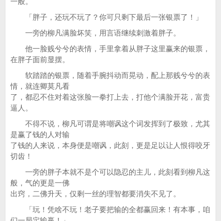
一般。
「胖子，还玩不玩了？你可只剩下最后一张银票了！」
一旁的柳凡满脸坏笑，用言语继续刺激着胖子。
他一脸贱兮兮的表情，手里拿着从胖子这里赢来的银票，
在胖子面前显摆。
软踏踏的银票，随着手腕抖动而晃动，配上那贱兮兮的表
情，就连卿莫凡看
了，都忍不住对着这张脸一拳打上去，打他个满脸开花，富贵
逼人。
不得不说，柳凡可谓是将嘲讽这个词发挥到了极致，尤其
是赢了钱的人对输
了钱的人来说，本身便是嘲讽，此刻，更是足以让人恨得咬牙
切齿！
一旁的胖子本就不是个可以隐忍的主儿，此刻看到柳凡这
般，气的更是一佛
出窍，二佛升天，仅剩一丝的理智都要消失不见了。
「玩！凭啥不玩！老子要把输的全都赢回来！有本事，咱
们一局定输赢！」