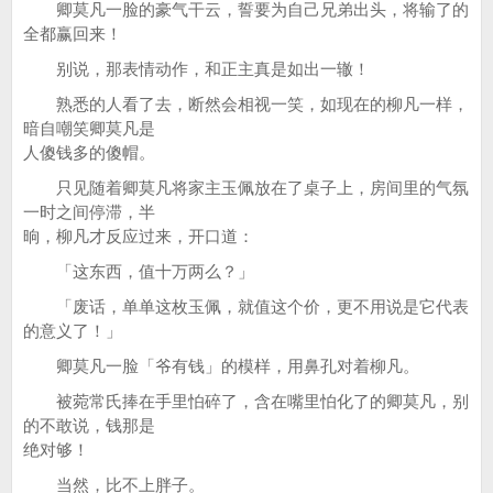
卿莫凡一脸的豪气干云，誓要为自己兄弟出头，将输了的
全都赢回来！
别说，那表情动作，和正主真是如出一辙！
熟悉的人看了去，断然会相视一笑，如现在的柳凡一样，
暗自嘲笑卿莫凡是
人傻钱多的傻帽。
只见随着卿莫凡将家主玉佩放在了桌子上，房间里的气氛
一时之间停滞，半
晌，柳凡才反应过来，开口道：
「这东西，值十万两么？」
「废话，单单这枚玉佩，就值这个价，更不用说是它代表
的意义了！」
卿莫凡一脸「爷有钱」的模样，用鼻孔对着柳凡。
被菀常氏捧在手里怕碎了，含在嘴里怕化了的卿莫凡，别
的不敢说，钱那是
绝对够！
当然，比不上胖子。