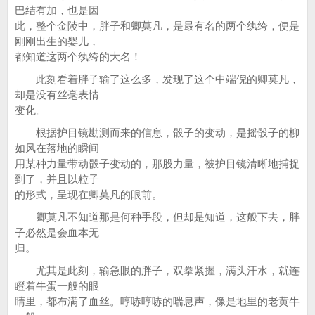
巴结有加，也是因
此，整个金陵中，胖子和卿莫凡，是最有名的两个纨绔，便是
刚刚出生的婴儿，
都知道这两个纨绔的大名！
此刻看着胖子输了这么多，发现了这个中端倪的卿莫凡，
却是没有丝毫表情
变化。
根据护目镜勘测而来的信息，骰子的变动，是摇骰子的柳
如风在落地的瞬间
用某种力量带动骰子变动的，那股力量，被护目镜清晰地捕捉
到了，并且以粒子
的形式，呈现在卿莫凡的眼前。
卿莫凡不知道那是何种手段，但却是知道，这般下去，胖
子必然是会血本无
归。
尤其是此刻，输急眼的胖子，双拳紧握，满头汗水，就连
瞪着牛蛋一般的眼
睛里，都布满了血丝。哼哧哼哧的喘息声，像是地里的老黄牛