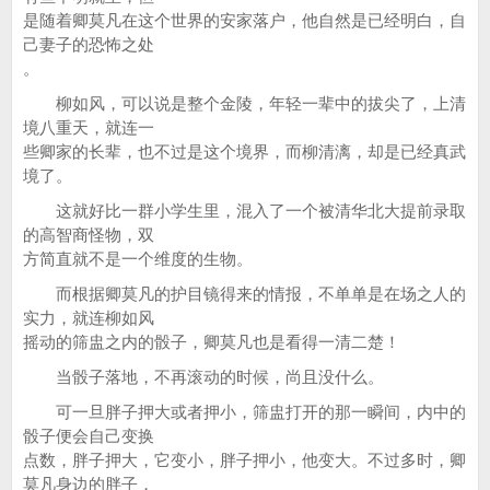
是随着卿莫凡在这个世界的安家落户，他自然是已经明白，自
己妻子的恐怖之处
。
柳如风，可以说是整个金陵，年轻一辈中的拔尖了，上清
境八重天，就连一
些卿家的长辈，也不过是这个境界，而柳清漓，却是已经真武
境了。
这就好比一群小学生里，混入了一个被清华北大提前录取
的高智商怪物，双
方简直就不是一个维度的生物。
而根据卿莫凡的护目镜得来的情报，不单单是在场之人的
实力，就连柳如风
摇动的筛盅之内的骰子，卿莫凡也是看得一清二楚！
当骰子落地，不再滚动的时候，尚且没什么。
可一旦胖子押大或者押小，筛盅打开的那一瞬间，内中的
骰子便会自己变换
点数，胖子押大，它变小，胖子押小，他变大。不过多时，卿
莫凡身边的胖子，