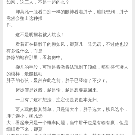
如风，这三人，不是一起的么？
卿莫凡一脸看白痴一样的眼神看着胖子，谁能想到，胖子
竟然会整出这种操
作。
这不是明摆着被人坑么！
看着正在摇骰子的柳如风，卿莫凡一阵无语，不过他也没
有多说什么，而是
静静的站在那里，看着房中。
柳凡的手段，可谓是将激将法玩到了顶峰，那副盛气凌人
的模样，最能挑动
胖子的心弦，显然在此之前，胖子已经输了不少了。
赌徒便是这般，越是输，越是想要赢回来。
一旦有了这种想法，注定便是要血本无归。
两人玩的极其简单，只是猜大小，胖子选大，柳凡选小，
胖子选小，柳凡选
大，看起来只是一个概率问题，当中胖子也是有输有赢，但是
细细看下来，卿莫