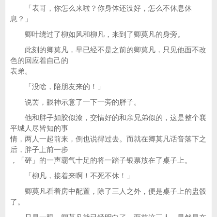
「表哥，你怎么来啦？你身体还没好，怎么不休息休
息？」
卿叶绕过了柳如风和柳凡，来到了卿莫凡的身旁。
此刻的卿莫凡，早已经不是之前的卿莫凡，只见他面不改
色的回应着自己的
表弟。
「没啥，陪朋友来的！」
说罢，眼神示意了一下一旁的胖子。
他和胖子如胶似漆，交情好的和亲兄弟似的，这是整个襄
平城人尽皆知的事
情，两人一起前来，倒也说得过去。而就在卿莫凡话音落下之
后，胖子上前一步
，「砰」的一声霸气十足的将一踏子银票放在了桌子上。
「柳凡，接着来啊！不死不休！」
卿莫凡看着房中配置，除了三人之外，便是桌子上的盅骰
了。