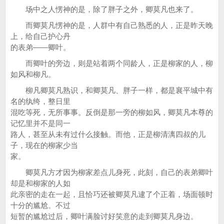
场中之人愣神的是，除了胖子之外，卿莫凡也来了。
而卿莫凡愣神的是，人群中有自己熟悉的人，正是昨天晚
上，给自己护心丹
的表弟——卿叶。
而卿叶的旁边，则是站着两个同龄人，正是柳家的人，柳
如风和柳凡。
柳凡卿莫凡熟识，和卿莫凡、胖子一样，都是襄平城中有
名的纨绔，整日里
混吃等死，无所事事。反倒是那一旁的柳如风，卿莫凡本尊的
记忆里并不是同一
路人，甚至从未有过什么接触。而他，正是柳清漓四叔的儿
子，现在的柳家少当
家。
卿莫凡方才因为柳家差点儿身死，此刻，自己的表弟卿叶
却是和柳家的人如
此亲密的走在一起，且恰巧还被卿莫凡逮了个正着，场面顿时
十分的尴尬。不过
短暂的尴尬过后，卿叶满脸讨好笑意的走到卿莫凡身边。