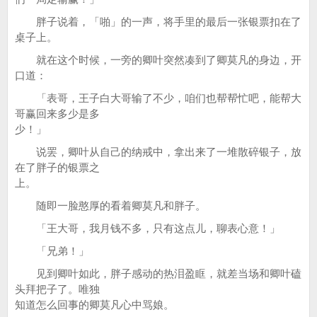
胖子说着，「啪」的一声，将手里的最后一张银票扣在了
桌子上。
就在这个时候，一旁的卿叶突然凑到了卿莫凡的身边，开
口道：
「表哥，王子白大哥输了不少，咱们也帮帮忙吧，能帮大
哥赢回来多少是多
少！」
说罢，卿叶从自己的纳戒中，拿出来了一堆散碎银子，放
在了胖子的银票之
上。
随即一脸憨厚的看着卿莫凡和胖子。
「王大哥，我月钱不多，只有这点儿，聊表心意！」
「兄弟！」
见到卿叶如此，胖子感动的热泪盈眶，就差当场和卿叶磕
头拜把子了。唯独
知道怎么回事的卿莫凡心中骂娘。