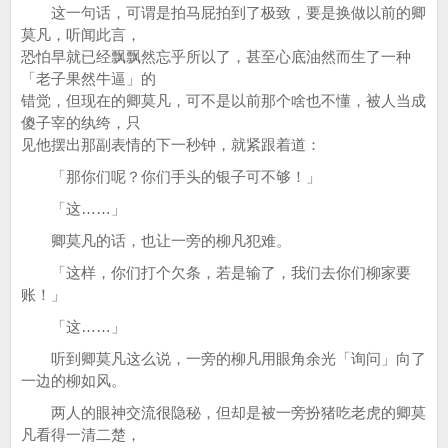
这一句话，可谓是拍马屁拍到了极致，要是换做以前的卿
莫凡，听闻此言，
恐怕早就已经飘飘然忘乎所以了，甚至心底油然而生了一种
「老子果然牛逼」的
错觉，但现在的卿莫凡，可不是以前那个啥也不懂，被人当成
傻子宰的纨绔，只
见他摆出那副表情的下一秒钟，就紧跟着道：
「那你们呢？你们手头的银子可不够！」
「这……」
卿莫凡的话，也让一旁的柳凡犯难。
「这样，你们打个欠条，若是输了，我们去你们柳家要
账！」
「这……」
听到卿莫凡这么说，一旁的柳凡用眼角余光「询问」向了
一边的柳如风。
两人的眼神交流很隐秘，但却是被一旁扮猪吃老虎的卿莫
凡看得一清二楚，