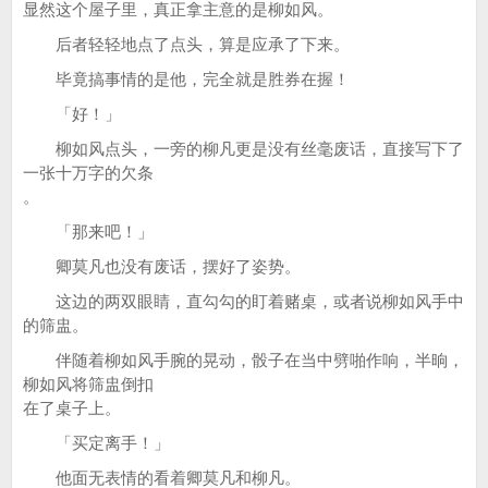
显然这个屋子里，真正拿主意的是柳如风。
后者轻轻地点了点头，算是应承了下来。
毕竟搞事情的是他，完全就是胜券在握！
「好！」
柳如风点头，一旁的柳凡更是没有丝毫废话，直接写下了
一张十万字的欠条
。
「那来吧！」
卿莫凡也没有废话，摆好了姿势。
这边的两双眼睛，直勾勾的盯着赌桌，或者说柳如风手中
的筛盅。
伴随着柳如风手腕的晃动，骰子在当中劈啪作响，半晌，
柳如风将筛盅倒扣
在了桌子上。
「买定离手！」
他面无表情的看着卿莫凡和柳凡。