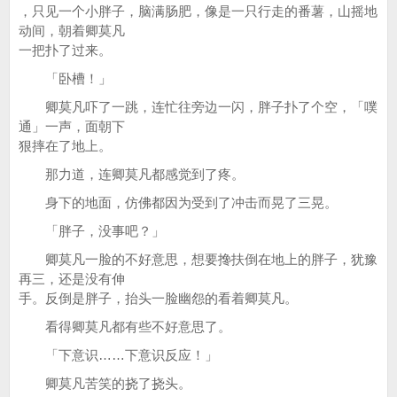
，只见一个小胖子，脑满肠肥，像是一只行走的番薯，山摇地
动间，朝着卿莫凡
一把扑了过来。
「卧槽！」
卿莫凡吓了一跳，连忙往旁边一闪，胖子扑了个空，「噗
通」一声，面朝下
狠摔在了地上。
那力道，连卿莫凡都感觉到了疼。
身下的地面，仿佛都因为受到了冲击而晃了三晃。
「胖子，没事吧？」
卿莫凡一脸的不好意思，想要搀扶倒在地上的胖子，犹豫
再三，还是没有伸
手。反倒是胖子，抬头一脸幽怨的看着卿莫凡。
看得卿莫凡都有些不好意思了。
「下意识……下意识反应！」
卿莫凡苦笑的挠了挠头。