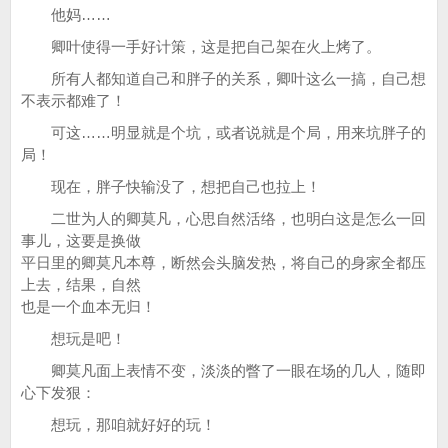
他妈……
卿叶使得一手好计策，这是把自己架在火上烤了。
所有人都知道自己和胖子的关系，卿叶这么一搞，自己想
不表示都难了！
可这……明显就是个坑，或者说就是个局，用来坑胖子的
局！
现在，胖子快输没了，想把自己也拉上！
二世为人的卿莫凡，心思自然活络，也明白这是怎么一回
事儿，这要是换做
平日里的卿莫凡本尊，断然会头脑发热，将自己的身家全都压
上去，结果，自然
也是一个血本无归！
想玩是吧！
卿莫凡面上表情不变，淡淡的瞥了一眼在场的几人，随即
心下发狠：
想玩，那咱就好好的玩！