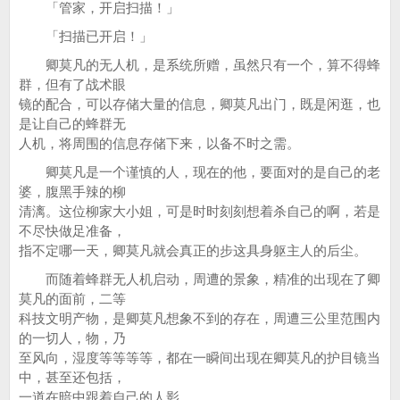
「管家，开启扫描！」
「扫描已开启！」
卿莫凡的无人机，是系统所赠，虽然只有一个，算不得蜂
群，但有了战术眼
镜的配合，可以存储大量的信息，卿莫凡出门，既是闲逛，也
是让自己的蜂群无
人机，将周围的信息存储下来，以备不时之需。
卿莫凡是一个谨慎的人，现在的他，要面对的是自己的老
婆，腹黑手辣的柳
清漓。这位柳家大小姐，可是时时刻刻想着杀自己的啊，若是
不尽快做足准备，
指不定哪一天，卿莫凡就会真正的步这具身躯主人的后尘。
而随着蜂群无人机启动，周遭的景象，精准的出现在了卿
莫凡的面前，二等
科技文明产物，是卿莫凡想象不到的存在，周遭三公里范围内
的一切人，物，乃
至风向，湿度等等等等，都在一瞬间出现在卿莫凡的护目镜当
中，甚至还包括，
一道在暗中跟着自己的人影……