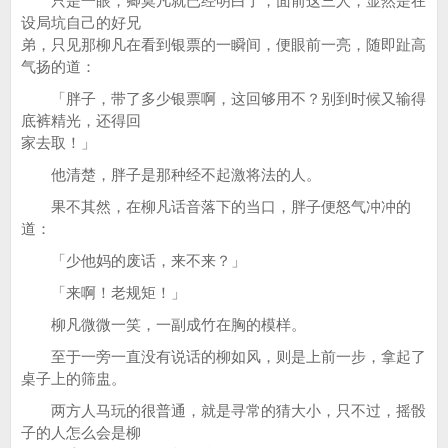
只是一眼，卿莫凡就已经明白了，面前这三人，显然是在
设局坑自己的好兄
弟，只见那柳凡在看到银票的一瞬间，便眼前一亮，随即趾高
气扬的道：
「胖子，带了多少银票啊，这回够用不？别到时候又输得
底裤精光，还得回
家去取！」
他清楚，胖子是那种经不起激将法的人。
果不其然，在柳凡话音落下的当口，胖子便怒气冲冲的
道：
「少他妈的废话，来不来？」
「来啊！老规矩！」
柳凡微微一笑，一副成竹在胸的模样。
至于一旁一直没有说话的柳如风，则是上前一步，拿起了
桌子上的筛盅。
两方人马玩的很普通，就是寻常的猜大小，只不过，摇骰
子的人怎么会是柳