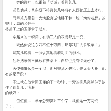
一旁的卿叶，也跟着「劝诫」着卿莫凡。
说是劝诫，其实恨不得卿莫凡将所有东西都压上去才行。
而卿莫凡看着一旁满脸真诚地胖子和一脸「为你着想」的
卿叶，忽的又伸手
将桌子上的玉佩拿了起来。
拿起来的一瞬间，在场三人的表情都是一变。
「既然你说这东西不值十万两，那等我回去拿银票！」
卿莫凡说着，一脸认真地看着对面的柳凡。
他敢把家传玉佩放在赌桌上，自然也是有恃无恐了。
纵使知道这是一个局，但对卿莫凡来说，也无关大雅，他
有的是手段！
不过就在他拿回玉佩的下一秒钟，一旁的柳凡突然伸手按
住了卿莫凡，满脸
的献媚：
「值值值……单单您卿莫凡三个字，就值这十万两银
子！」