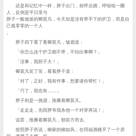
还是和记忆中一样，胖子出门，前呼后拥，呼啦啦一圈
人，反倒是平日里与
胖子一般做派的卿莫凡，今天却是没有带手下的护卫，而是自
己孤零零的一个人
。
胖子四下看了看卿莫凡，皱眉道：
「你怎么连个护卫都不带，不怕出事啊？」
「没事，我胆子大！」
卿莫凡笑了笑，看着胖子道：
「对了，正好，我有件事，想要请你帮忙！」
「巧了，我也有……」
胖子则是一挑眉，推搡着卿莫凡。
「走走走，先陪胖爷我杀他一个对穿再说！」
说罢，推搡着卿莫凡，朝前方而去。
按照胖子所说，柳家的柳如风，在同福酒楼开了一个房