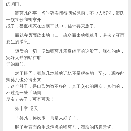
的胸口。
卿莫凡的事，当时确实闹得满城风雨，不少人都说，卿氏
一族将会和柳家开
战了，甚至柳家在这襄平城中，估计要灭族了。
而就在风雨欲来的当口，魂穿而来的卿莫凡，带来了死而
复生的消息。
随后的一切，便如卿莫凡亲身经历的这般了。现在的他，
完好无缺的站在胖
子的面前。
对于胖子，卿莫凡本尊的记忆还是很多的，至少，现在的
卿莫凡也分得出来
，这个胖子，是自己为数不多的，真正交心的朋友，其他的，
不过是一些「酒肉
朋友」罢了，可有可无！
第十章 逆天
「莫凡，你没事，真是太好了！」
胖子看着面前生龙活虎的卿莫凡，满脸的情真意切。