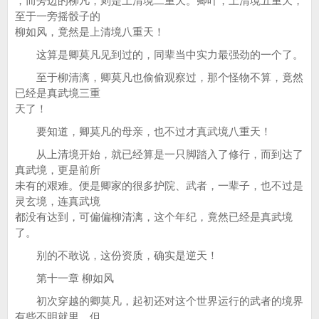
，而旁边的柳凡，则是上清境二重天。卿叶，上清境五重天，
至于一旁摇骰子的
柳如风，竟然是上清境八重天！
这算是卿莫凡见到过的，同辈当中实力最强劲的一个了。
至于柳清漓，卿莫凡也偷偷观察过，那个怪物不算，竟然
已经是真武境三重
天了！
要知道，卿莫凡的母亲，也不过才真武境八重天！
从上清境开始，就已经算是一只脚踏入了修行，而到达了
真武境，更是前所
未有的艰难。便是卿家的很多护院、武者，一辈子，也不过是
灵玄境，连真武境
都没有达到，可偏偏柳清漓，这个年纪，竟然已经是真武境
了。
别的不敢说，这份资质，确实是逆天！
第十一章 柳如风
初次穿越的卿莫凡，起初还对这个世界运行的武者的境界
有些不明就里，但