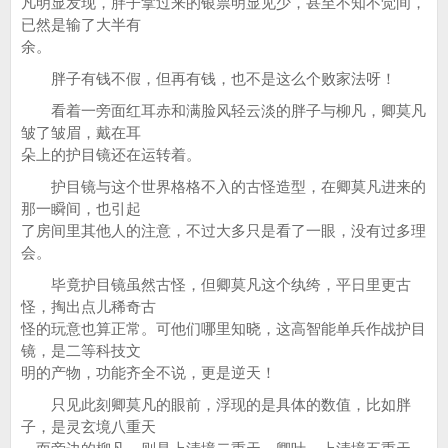
凡明显发现，胖子拿过来的银票明显见少，甚至不知不觉间，
已然是输了大半有
余。
胖子有钱不假，但再有钱，也不是这么个败家法呀！
看着一旁面红耳赤和满脸风轻云淡的胖子与柳凡，卿莫凡
皱了皱眉，戴在耳
朵上的护目镜还在运转着。
护目镜与这个世界格格不入的古怪造型，在卿莫凡进来的
那一瞬间，也引起
了房间里其他人的注意，不过大多只是看了一眼，没有过多理
会。
毕竟护目镜虽然古怪，但卿莫凡这个纨绔，平日里更古
怪，掏出点儿稀奇古
怪的玩意也算正常。可他们哪里知晓，这高智能单兵作战护目
镜，是二等科技文
明的产物，功能齐全不说，更是逆天！
只见此刻卿莫凡的眼前，浮现的是具体的数值，比如胖
子，是灵玄境八重天