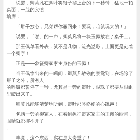
说罢，卿莫凡在卿叶将银子摆上台的下一秒钟，猛地一拍
桌面，一脸的义愤
填膺：
「胖子放心，兄弟帮你赢回来！要玩，咱就玩大的！」
说罢，「啪」的一声，卿莫凡将一块玉佩放在了桌子上。
那玉佩单看外表，就不是凡物，流光溢彩，上面更是刻着
一个卿字！
正是——象征卿家家主身份的玉佩！
当玉佩拿出来的一瞬间，卿莫凡敏锐的察觉到，在场除了
胖子之外，所有人
的呼吸都暂停了一秒，尤其是一旁的卿叶，眼珠子都要从眼眶
里瞪出来了。
卿莫凡能够清楚地听到，卿叶那咚咚咚的心跳声！
包括一旁的柳家人，在看到象征卿家家主的玉佩的瞬间，
眼睛就都挪不开了
。
毕竟，这个东西，实在是太贵重了！