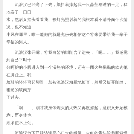
流浪汉已经蹲了下去，颤抖着捧起我一只晶莹剔透的玉足，猛
地吞了一口口
水，然后又抬头看看我。被灯光照射着的我根本看不清外面什么情
况，也不知道
小风在哪里，唯一能做的就是充份去相信这个将来要带给我一辈子
幸福的男人。
流浪汉张开嘴，将我白皙的脚趾含了进去，「嗯……」我感觉
到自己平时十
分呵护的小脚进入到一个湿热的环境，还有一团火热黏黏的软肉抵
在脚趾上。我
羞耻的轻轻弯起脚趾，却被流浪汉粗暴地扳直，然后又扳开趾缝，
粗糙的软肉穿
了过去。
「啊……」刚才我身体熄灭的火热又再度燃起，意识又开始模
糊，而身体也
渐渐使不上劲。
流浪汉放下已经沾满恶心口水的嫩脚，火红的舌头沿着脚背慢