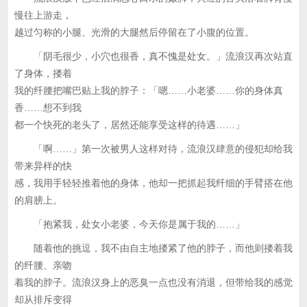
慢往上游走，
越过匀称的小腿、光滑的大腿然后停留在了小腹的位置。
「阴毛很少，小穴也很香，真不愧是处女。」流浪汉再次站直
了身体，搂着
我的纤腰把嘴巴贴上我的脖子：「嗯……小老婆……你的身体真
香……想不到我
都一个快死的老头了，居然还能享受这样的待遇……」
「啊……」第一次被男人这样对待，流浪汉肆意的侵犯却给我
带来异样的快
感，我用手轻轻推着他的身体，他却一把抓起我纤细的手臂搭在他
的肩膀上。
「抱紧我，处女小老婆，今天你是属于我的……」
随着他的挑逗，我不由自主地搂紧了他的脖子，而他则搂着我
的纤腰、亲吻
着我的脖子。流浪汉身上的恶臭一点也没有消退，但带给我的感觉
却从排斥变得