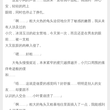
这是小风的声音……他原来一直在我不远处。我感到一阵心
安，轻轻的闭上
眼睛，同时也停止了挣扎。
「啊……」粗大火热的龟头迫切地分开了敏感的嫩唇，我从未
有人涉及过的
小穴，冰清玉洁的处女禁地，今天第一次，而且还是在男友的眼
前……被一支粗
大又肮脏的肉棒入侵了。
「嗯……好粗……」
大龟头慢慢挺近，本来紧窄的蜜穴越撑越开，小穴口周围的瘙
痒奇迹般的缓
和……
『唔……这就是做爱的感觉吗？好舒服……明明是别人的女
友……却要跟不
认识的人交合……小叶要崩溃了……』
「啊……」粗大的龟头又粗暴地往里面插入了一点，我能感到