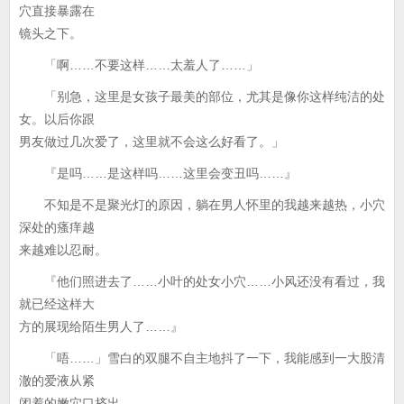
穴直接暴露在
镜头之下。
「啊……不要这样……太羞人了……」
「别急，这里是女孩子最美的部位，尤其是像你这样纯洁的处
女。以后你跟
男友做过几次爱了，这里就不会这么好看了。」
『是吗……是这样吗……这里会变丑吗……』
不知是不是聚光灯的原因，躺在男人怀里的我越来越热，小穴
深处的瘙痒越
来越难以忍耐。
『他们照进去了……小叶的处女小穴……小风还没有看过，我
就已经这样大
方的展现给陌生男人了……』
「唔……」雪白的双腿不自主地抖了一下，我能感到一大股清
澈的爱液从紧
闭着的嫩穴口挤出。