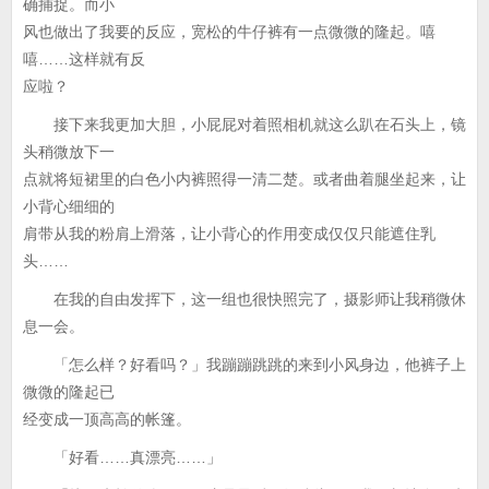
确捕捉。而小
风也做出了我要的反应，宽松的牛仔裤有一点微微的隆起。嘻
嘻……这样就有反
应啦？
接下来我更加大胆，小屁屁对着照相机就这么趴在石头上，镜
头稍微放下一
点就将短裙里的白色小内裤照得一清二楚。或者曲着腿坐起来，让
小背心细细的
肩带从我的粉肩上滑落，让小背心的作用变成仅仅只能遮住乳
头……
在我的自由发挥下，这一组也很快照完了，摄影师让我稍微休
息一会。
「怎么样？好看吗？」我蹦蹦跳跳的来到小风身边，他裤子上
微微的隆起已
经变成一顶高高的帐篷。
「好看……真漂亮……」