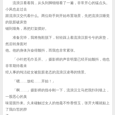
流浪汉看着我，从头到脚细细看了一遍，非常开心的猛点头。
小风也走过去
跟流浪汉交代着什么。两位助手则开始布置场景，先把流浪汉睡觉
的肮脏破床垫
铺到墙角，再把灯架摆好。
准备完毕，我将拖鞋脱下，轻轻踩上着流浪汉脏兮兮的床垫，
然后转身面对
他。他的身体兴奋得颤抖，而我也非常紧张。
「小叶把毛巾丢开。」摄影师的声音明显已经开始颤抖，他也
非常期待着未
经人事的纯洁处女被肮脏老态的流浪汉凌辱的情景。
「嗯……放松……开始！」
「啊……」摄影师的指令刚一下，流浪汉立马把我扑到墙上，
一股恶心的臭
味迎面扑来。久未碰触过女人的他毫不怜香惜玉，张开大嘴就贴上
了我白皙的脖