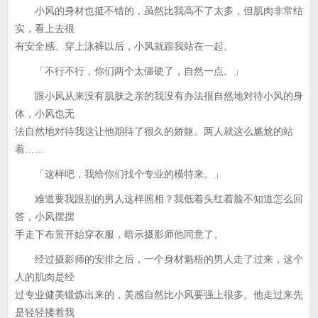
小风的身材也挺不错的，虽然比我高不了太多，但肌肉非常结
实，看上去很
有安全感。穿上泳裤以后，小风就跟我站在一起。
「不行不行，你们两个太僵硬了，自然一点。」
跟小风从来没有肌肤之亲的我没有办法很自然地对待小风的身
体，小风也无
法自然地对待我这让他期待了很久的娇躯。两人就这么尴尬的站
着……
「这样吧，我给你们找个专业的模特来。」
难道要我跟别的男人这样照相？我低着头红着脸不知道怎么回
答，小风摆摆
手走下布景开始穿衣服，暗示摄影师他同意了。
经过摄影师的安排之后，一个身材魁梧的男人走了过来，这个
人的肌肉是经
过专业健美锻炼出来的，美感自然比小风要强上很多。他走过来先
是轻轻搂着我