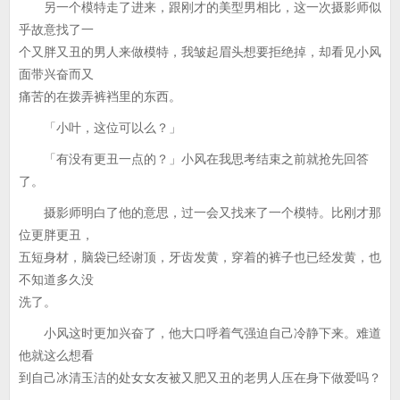
另一个模特走了进来，跟刚才的美型男相比，这一次摄影师似
乎故意找了一
个又胖又丑的男人来做模特，我皱起眉头想要拒绝掉，却看见小风
面带兴奋而又
痛苦的在拨弄裤裆里的东西。
「小叶，这位可以么？」
「有没有更丑一点的？」小风在我思考结束之前就抢先回答
了。
摄影师明白了他的意思，过一会又找来了一个模特。比刚才那
位更胖更丑，
五短身材，脑袋已经谢顶，牙齿发黄，穿着的裤子也已经发黄，也
不知道多久没
洗了。
小风这时更加兴奋了，他大口呼着气强迫自己冷静下来。难道
他就这么想看
到自己冰清玉洁的处女女友被又肥又丑的老男人压在身下做爱吗？