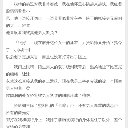
模特的挑逗对我非常奏效，我在他怀里心跳越来越快。我红着
脸悄悄看着小
风，他一边咬牙切齿，一边又看似非常兴奋，胯下的帐篷史无前例
的大……难道
他喜欢看我被其他男人欺负？
「很好……现在解开这位女士的泳衣。」摄影师又开始下指令
了，小风听到
以后似乎更加兴奋，而且也没有打算出手阻止。
我闭上眼睛，陌生男人的双手绕到我背后，温柔地扯下比基尼
的细绳，让泳
衣就这么直接从我的身上滑落。现在我是上半身赤裸的被一个陌生
男人抱着，柔
软圆润的处女娇乳被男人紧致的胸肌压成了柿饼。
摄影棚里除了照相机的「卡嚓」声，还有男人厚重的喘息声，
所有的聚光灯
都打在我和模特身上，我除了前胸被模特的身体遮住了以外，整个
光洁的后背和