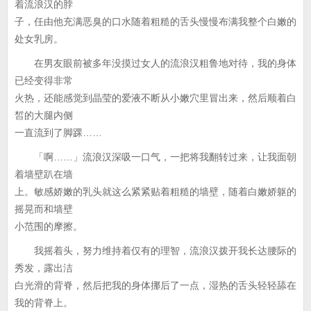
着流浪汉的脖
子，任由他充满恶臭的口水随着粗糙的舌头慢慢布满我整个白嫩的
处女乳房。
在男友眼前被多年没摸过女人的流浪汉粗鲁地对待，我的身体
已经变得非常
火热，还能感觉到晶莹的爱液不断从小嫩穴里冒出来，然后顺着白
皙的大腿内侧
一直流到了脚踝……
「啊……」流浪汉深吸一口气，一把将我翻转过来，让我面朝
着墙壁趴在墙
上。敏感娇嫩的乳头就这么紧紧贴着粗糙的墙壁，随着白嫩娇躯的
摇晃而和墙壁
小范围的摩擦。
我摇着头，努力维持着仅有的理智，流浪汉拨开我长达腰际的
秀发，露出洁
白光滑的背脊，然后把我的身体挪后了一点，湿热的舌头轻轻舔在
我的背脊上。