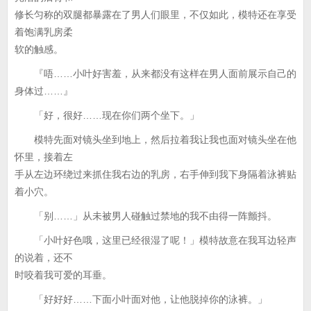
修长匀称的双腿都暴露在了男人们眼里，不仅如此，模特还在享受
着饱满乳房柔
软的触感。
『唔……小叶好害羞，从来都没有这样在男人面前展示自己的
身体过……』
「好，很好……现在你们两个坐下。」
模特先面对镜头坐到地上，然后拉着我让我也面对镜头坐在他
怀里，接着左
手从左边环绕过来抓住我右边的乳房，右手伸到我下身隔着泳裤贴
着小穴。
「别……」从未被男人碰触过禁地的我不由得一阵颤抖。
「小叶好色哦，这里已经很湿了呢！」模特故意在我耳边轻声
的说着，还不
时咬着我可爱的耳垂。
「好好好……下面小叶面对他，让他脱掉你的泳裤。」