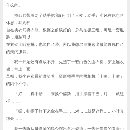
什么的。
摄影师带着两个助手把我们引到了三楼，助手让小风在休息区
休息，我则独
自在换衣间换衣服。根据之前谈好的，总共拍摄三组，每组一套服
装，服装可以
在衣架上随意挑，也能自己带。所以我想尽量挑选出最能展现自己
的美的服装。
我一开始还有点放不开，先选了一套白色的连衣裙，穿上连衣
裙，带上一顶
草帽，我坐在布景前微笑着，摄影师手里的照相机「卡嚓、卡嚓」
的闪个不停。
「好……真不错……来换个姿势，用手撑着下巴，对……就这
样……」
「嗯，把帽子摘下来拿在手上……对……就是这样……小叶真
漂亮……」
我一边听从摄影师的指令摆出各种姿势，一边还偷偷的看着小