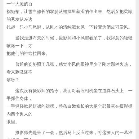
一半大腿的百
褶短裙，让雪白修长的双腿从裙摆里羞涩的伸出来。然后又把柔顺
的秀发从左边
扎起一只小马尾辫，从刚才的清纯淑女风一下转变为俏皮可爱风。
当我走进布景的时候，摄影师和小风都看呆了，我得意的轻轻
咳嗽一下，才
把他们的神给拉回来。
普通的姿势照了几张，感觉小风的眼神里少了刚才那种火热，
看来刺激还不
够呀？
这次没有摄影师的指令，我面对着照相机坐在道具石头上，一
手撑住身体，
一手轻轻掀起短裙的裙摆，整条白嫩修长的大腿全部暴露在摄影棚
内四个男人的
眼里。
摄影师先是呆了一会，然后马上反应过来，将这撩人的一幕准