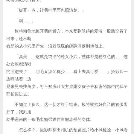
「扳开一点，让我把里面也照清楚。」
「啊……」
模特粗鲁地扳开我的嫩穴，本来受到阻碍的爱液一股脑全冒了
出来，还不断
有新的从小穴里产生，沿着屁屁的缝隙滴落到地毯上。
「真美……这就是纯洁的处女小穴，整体都是粉红色的……连
处女膜都清晰
的照进去了……阴毛又淡又稀少……看上去真可爱……」摄影师一
边嘀咕着一边
晃来晃去找角度，将不知廉耻大方展露女孩子最私密的部位的我全
部拍摄进去。
不知过了多久，这一切才终于结束。模特收拾好自己的衣服离
开了，我则用
助手递来的一条毛巾勉强遮住白嫩赤裸的身体。
「怎么样？」摄影师翻出相机的预览照片给小风检验，小风看