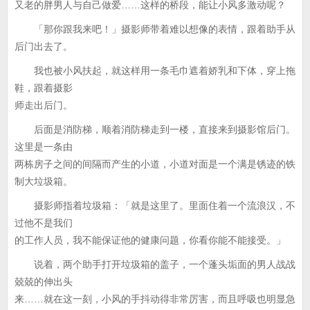
又老的胖男人与自己做爱……这样的桥段，能让小风多激动呢？
「那你跟我来吧！」摄影师带着难以想像的表情，跟着助手从
后门出去了。
我也被小风扶起，就这样用一条毛巾遮着娇乳和下体，穿上拖
鞋，跟着摄影
师走出后门。
后面是消防梯，顺着消防梯走到一楼，直接来到摄影馆后门。
这里是一条由
两栋房子之间的间隔而产生的小道，小道对面是一个满是锈迹的铁
制大垃圾箱。
摄影师指着垃圾箱：「就是这里了。里面住着一个流浪汉，不
过他不是我们
的工作人员，我不能保证他的健康问题，你看你能不能接受。」
说着，两个助手打开垃圾箱的盖子，一个蓬头垢面的男人战战
兢兢的伸出头
来……就在这一刻，小风的手抖动得非常厉害，而且呼吸也明显急