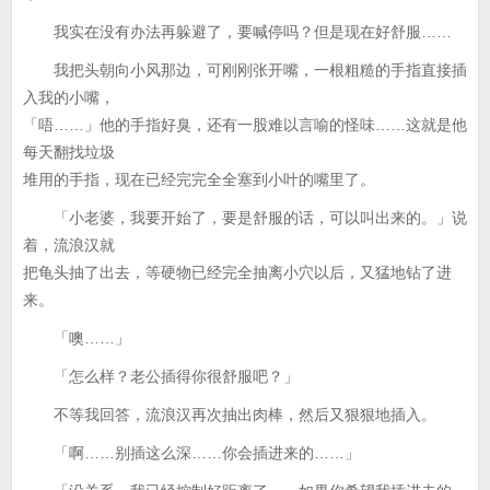
我实在没有办法再躲避了，要喊停吗？但是现在好舒服……
我把头朝向小风那边，可刚刚张开嘴，一根粗糙的手指直接插
入我的小嘴，
「唔……」他的手指好臭，还有一股难以言喻的怪味……这就是他
每天翻找垃圾
堆用的手指，现在已经完完全全塞到小叶的嘴里了。
「小老婆，我要开始了，要是舒服的话，可以叫出来的。」说
着，流浪汉就
把龟头抽了出去，等硬物已经完全抽离小穴以后，又猛地钻了进
来。
「噢……」
「怎么样？老公插得你很舒服吧？」
不等我回答，流浪汉再次抽出肉棒，然后又狠狠地插入。
「啊……别插这么深……你会插进来的……」