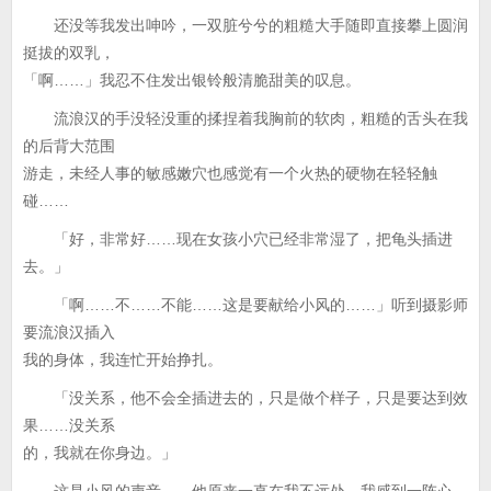
还没等我发出呻吟，一双脏兮兮的粗糙大手随即直接攀上圆润
挺拔的双乳，
「啊……」我忍不住发出银铃般清脆甜美的叹息。
流浪汉的手没轻没重的揉捏着我胸前的软肉，粗糙的舌头在我
的后背大范围
游走，未经人事的敏感嫩穴也感觉有一个火热的硬物在轻轻触
碰……
「好，非常好……现在女孩小穴已经非常湿了，把龟头插进
去。」
「啊……不……不能……这是要献给小风的……」听到摄影师
要流浪汉插入
我的身体，我连忙开始挣扎。
「没关系，他不会全插进去的，只是做个样子，只是要达到效
果……没关系
的，我就在你身边。」