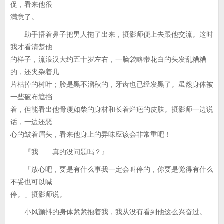
促，看来他很
满意了。
助手捂着鼻子把男人拖了出来，摄影师便上去跟他交流。这时
我才看清楚他
的样子，流浪汉大约五十岁左右，一脑袋略带花白的头发乱糟糟
的，还夹杂着几
片枯掉的树叶；脸是黑不溜秋的，牙齿也已经发黑了。虽然身体被
一些破布遮挡
着，但能看出他骨瘦如柴的身材和长着烂疤的皮肤。摄影师一边说
话，一边还恶
心的皱着眉头，看来他身上的异味应该会非常重吧！
『我……真的没问题吗？』
「放心吧，要是有什么事我一定会叫停的，你要是觉得有什么
不妥也可以喊
停。」摄影师说。
小风颤抖的身体紧紧抱着我，我从没有看到他这么兴奋过。