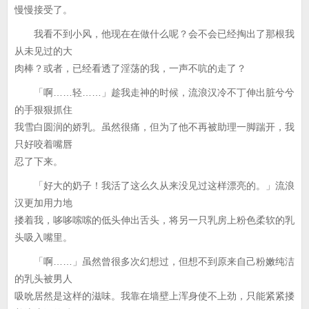
慢慢接受了。
我看不到小风，他现在在做什么呢？会不会已经掏出了那根我
从未见过的大
肉棒？或者，已经看透了淫荡的我，一声不吭的走了？
「啊……轻……」趁我走神的时候，流浪汉冷不丁伸出脏兮兮
的手狠狠抓住
我雪白圆润的娇乳。虽然很痛，但为了他不再被助理一脚踹开，我
只好咬着嘴唇
忍了下来。
「好大的奶子！我活了这么久从来没见过这样漂亮的。」流浪
汉更加用力地
搂着我，哆哆嗦嗦的低头伸出舌头，将另一只乳房上粉色柔软的乳
头吸入嘴里。
「啊……」虽然曾很多次幻想过，但想不到原来自己粉嫩纯洁
的乳头被男人
吸吮居然是这样的滋味。我靠在墙壁上浑身使不上劲，只能紧紧搂