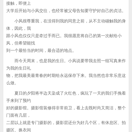
接触，即便上
大学后开始与小风交往，也经常被父母告知要守护好自己的贞洁。
小风很尊重我，在没得到我的同意之前，从不主动碰触我的身
体，因此，我
跟小风也仅仅只是牵过手而已。我很愿意将自己的第一次献给小
风，但希望能找
到一个最恰当的时间，最合适的地点。
而今天周末，也是我的生日。小风说要带我去照一组写真来作
为我的生日礼
物，把我最美最青春的时期给永远保存下来。我当然也非常乐意这
么做。
夏日的夕阳将半边天染成了火红色，疯玩了一天的我们手挽着
手来到了预约
好的摄影馆。摄影馆装修得非常前卫，看上去既时尚又简洁，整个
门面有几层，
二层以上就是专门摄影的，摄影层还分为好几个区，有休息区、拍
摄区、换衣间