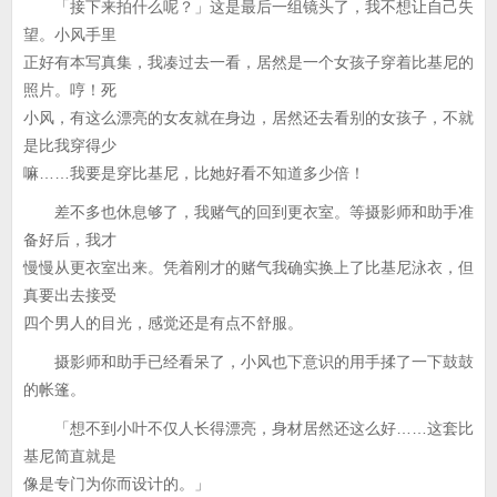
「接下来拍什么呢？」这是最后一组镜头了，我不想让自己失
望。小风手里
正好有本写真集，我凑过去一看，居然是一个女孩子穿着比基尼的
照片。哼！死
小风，有这么漂亮的女友就在身边，居然还去看别的女孩子，不就
是比我穿得少
嘛……我要是穿比基尼，比她好看不知道多少倍！
差不多也休息够了，我赌气的回到更衣室。等摄影师和助手准
备好后，我才
慢慢从更衣室出来。凭着刚才的赌气我确实换上了比基尼泳衣，但
真要出去接受
四个男人的目光，感觉还是有点不舒服。
摄影师和助手已经看呆了，小风也下意识的用手揉了一下鼓鼓
的帐篷。
「想不到小叶不仅人长得漂亮，身材居然还这么好……这套比
基尼简直就是
像是专门为你而设计的。」