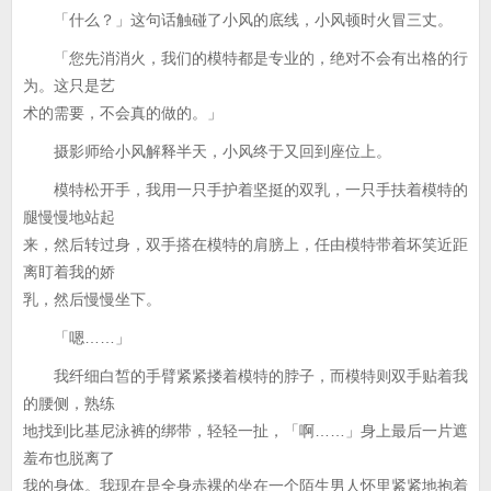
「什么？」这句话触碰了小风的底线，小风顿时火冒三丈。
「您先消消火，我们的模特都是专业的，绝对不会有出格的行
为。这只是艺
术的需要，不会真的做的。」
摄影师给小风解释半天，小风终于又回到座位上。
模特松开手，我用一只手护着坚挺的双乳，一只手扶着模特的
腿慢慢地站起
来，然后转过身，双手搭在模特的肩膀上，任由模特带着坏笑近距
离盯着我的娇
乳，然后慢慢坐下。
「嗯……」
我纤细白皙的手臂紧紧搂着模特的脖子，而模特则双手贴着我
的腰侧，熟练
地找到比基尼泳裤的绑带，轻轻一扯，「啊……」身上最后一片遮
羞布也脱离了
我的身体。我现在是全身赤裸的坐在一个陌生男人怀里紧紧地抱着