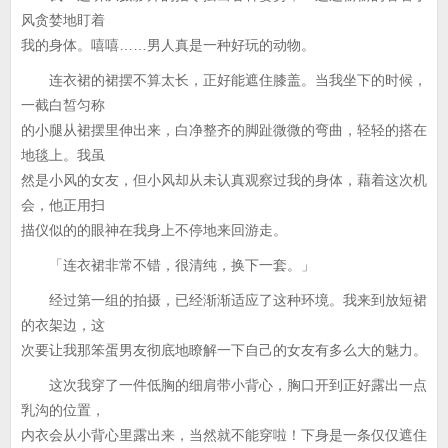
风贪婪地盯着
我的身体。嘻嘻……男人真是一种好玩的动物。
连衣裙的裙摆不算太长，正好能遮住膝盖。当我坐下的时候，
一截白皙匀称
的小腿从裙摆里伸出来，白净整齐的脚趾微微的弯曲，轻轻的搭在
地毯上。我虽
然是小风的女友，但小风却从未认真观察过我的身体，藉着这次机
会，他正用扫
描仪似的的眼神在我身上不停地来回游走。
「连衣裙非常不错，很清纯，换下一套。」
经过第一组的拍摄，已经渐渐适应了这种环境。我来到放短裙
的衣架边，这
次要让我那笨蛋男友彻底地瞭解一下自己的女友有多么大的魅力。
这次我穿了一件低胸的细肩带小背心，胸口开到正好露出一点
乳沟的位置，
内衣会从小背心里露出来，当然就不能穿啦！下身是一条仅仅遮住