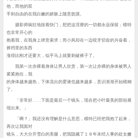
他，而他的双
手则自由的在我白嫩的娇躯上随意抚摸。
摄影师疯狂地按着快门，想把这淫靡的一切都永远保留；模特
也非常开心的
抱着我，在我身上肆意索求；而小风却在一边咬牙切齿的兴奋着，
裤裆里的东西
涨得比刚才还要大，似乎马上就要刺破裤子了。
我第一次赤裸着身体让男人欣赏，第一次让赤裸的身体被男人
紧紧抱住，我
的身体越来越热，下体流出的爱液也越来越多，意识渐渐开始模糊
了。
「非常好……下面是最后一个镜头，现在把小叶最美的部份展
现出来。」
「啊？」我还没有理解是什么意思，模特已经把我抱了起来，
再次让我面对
镜头，大大分开雪白的美腿，把我隐藏了１８年未经人事的处女嫩