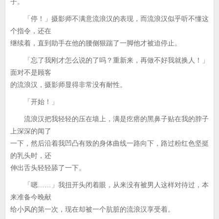
子。
「停！」摄影师不满意流浪汉的表现，而流浪汉似乎听不懂这
个指令，还在
继续着，直到助手在他的腰侧狠踹了一脚他才被迫停止。
「忘了我刚才怎么说的了吗？重新来，再做不好我就换人！」
面对不是顾客
的流浪汉，摄影师显得非常没有耐性。
「开始！」
流浪汉把我轻轻的压在墙上，满是疙瘩的黑鼻子贴在我的脖子
上深深的闻了
一下，然后沿着我凹凸有致的身体曲线一路向下，路过粉红色坚挺
的乳头时，还
伸出舌头轻轻舔了一下。
「嗯……」我扭开头闭着眼，从来没有被男人这样对待过，本
来准备今晚献
给小风的第一次，现在却被一个肮脏的流浪汉享受着。