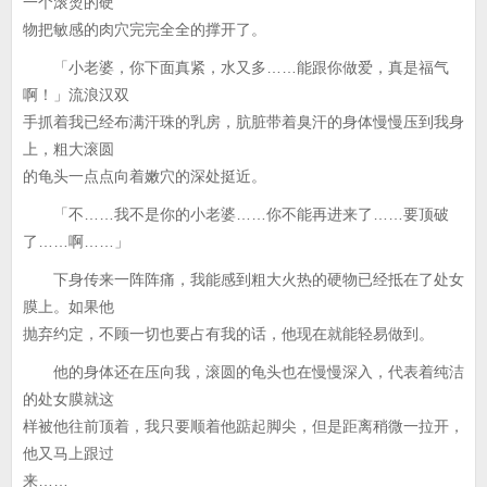
一个滚烫的硬
物把敏感的肉穴完完全全的撑开了。
「小老婆，你下面真紧，水又多……能跟你做爱，真是福气
啊！」流浪汉双
手抓着我已经布满汗珠的乳房，肮脏带着臭汗的身体慢慢压到我身
上，粗大滚圆
的龟头一点点向着嫩穴的深处挺近。
「不……我不是你的小老婆……你不能再进来了……要顶破
了……啊……」
下身传来一阵阵痛，我能感到粗大火热的硬物已经抵在了处女
膜上。如果他
抛弃约定，不顾一切也要占有我的话，他现在就能轻易做到。
他的身体还在压向我，滚圆的龟头也在慢慢深入，代表着纯洁
的处女膜就这
样被他往前顶着，我只要顺着他踮起脚尖，但是距离稍微一拉开，
他又马上跟过
来……